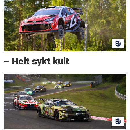
– Helt sykt kult