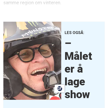
samme region om vinteren.
LES OGSÅ:
–
Målet
er å
lage
show