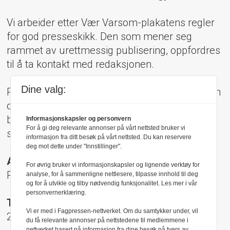
Vi arbeider etter Vær Varsom-plakatens regler
for god presseskikk. Den som mener seg
rammet av urettmessig publisering, oppfordres
til å ta kontakt med redaksjonen.
Dine valg:
Pressens Faglige Utvalg (PFU) er et klageorgan
oppnevnt av Norsk Presseforbund som
behandler klager mot mediene i presseetiske
Informasjonskapsler og personvern
For å gi deg relevante annonser på vårt nettsted bruker vi
spørsmål.
informasjon fra ditt besøk på vårt nettsted. Du kan reservere
deg mot dette under "Innstillinger".
Adresse:
For øvrig bruker vi informasjonskapsler og lignende verktøy for
Rådhusgt 17, 0158 Oslo
analyse, for å sammenligne nettlesere, tilpasse innhold til deg
og for å utvikle og tilby nødvendig funksjonalitet. Les mer i vår
personvernerklæring.
Telefon:
Vi er med i Fagpressen-nettverket. Om du samtykker under, vil
22 40 50 40
du få relevante annonser på nettstedene til medlemmene i
nettverket basert på informasjon fra dine besøk på tvers av