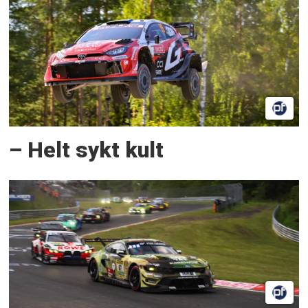
– Helt sykt kult