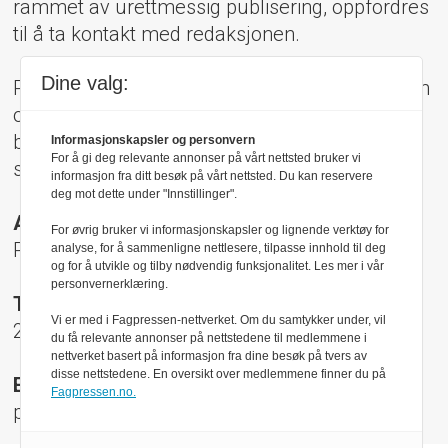
rammet av urettmessig publisering, oppfordres
til å ta kontakt med redaksjonen.
Dine valg:
Pressens Faglige Utvalg (PFU) er et klageorgan
oppnevnt av Norsk Presseforbund som
behandler klager mot mediene i presseetiske
Informasjonskapsler og personvern
For å gi deg relevante annonser på vårt nettsted bruker vi
spørsmål.
informasjon fra ditt besøk på vårt nettsted. Du kan reservere
deg mot dette under "Innstillinger".
Adresse:
For øvrig bruker vi informasjonskapsler og lignende verktøy for
Rådhusgt 17, 0158 Oslo
analyse, for å sammenligne nettlesere, tilpasse innhold til deg
og for å utvikle og tilby nødvendig funksjonalitet. Les mer i vår
personvernerklæring.
Telefon:
Vi er med i Fagpressen-nettverket. Om du samtykker under, vil
22 40 50 40
du få relevante annonser på nettstedene til medlemmene i
nettverket basert på informasjon fra dine besøk på tvers av
disse nettstedene. En oversikt over medlemmene finner du på
E-post:
Fagpressen.no.
pfu@presse.no