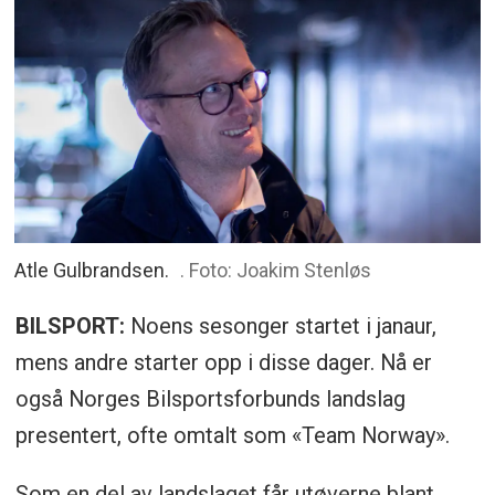
Atle Gulbrandsen.
. Foto: Joakim Stenløs
BILSPORT:
Noens sesonger startet i janaur,
mens andre starter opp i disse dager. Nå er
også Norges Bilsportsforbunds landslag
presentert, ofte omtalt som «Team Norway».
Som en del av landslaget får utøverne blant