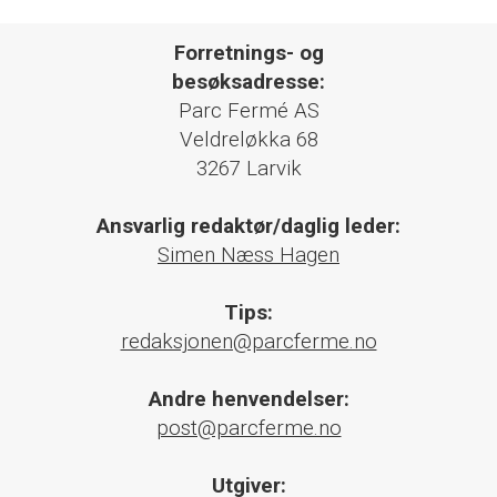
Forretnings- og
besøksadresse:
Parc Fermé AS
Veldreløkka 68
3267 Larvik
Ansvarlig redaktør/daglig leder:
Simen Næss Hagen
Tips:
redaksjonen@parcferme.no
Andre henvendelser:
post@parcferme.no
Utgiver: