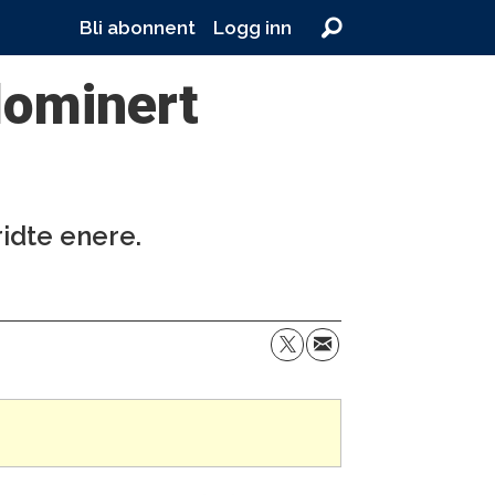
Bli abonnent
Logg inn
 dominert
ridte enere.