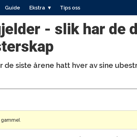
Guide
Ekstra
Tips oss
jelder - slik har de
sterskap
 de siste årene hatt hver av sine ubest
år gammel.