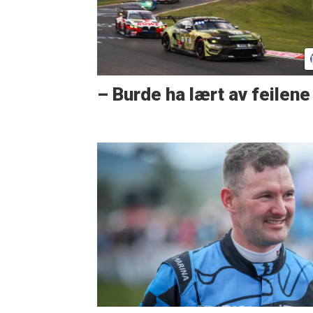
– Burde ha lært av feilene