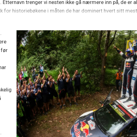
Etternavn trenger vi nesten ikke gå nærmere inn på, de er al
kk for historiebøkene i måten de har dominert hvert sitt mes
.
ere
 før
har
skelig
å
.