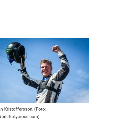
n Kristoffersson. (Foto:
orldRallycross.com)