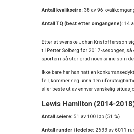
Antall kvalikseire:
38 av 96 kvalikomgan
Antall TQ (best etter omgangene):
14 a
Etter at svenske Johan Kristoffersson s
til Petter Solberg før 2017-sesongen, så
sporten i så stor grad noen sinne som de
Ikke bare har han hatt en konkurransedyk
feil, kommer seg unna den uforutsigbarhet
aller beste ut av enhver vanskelig situasjo
Lewis Hamilton (2014-2018
Antall seiere:
51 av 100 løp (51 %)
Antall runder i ledelse:
2633 av 6011 ru