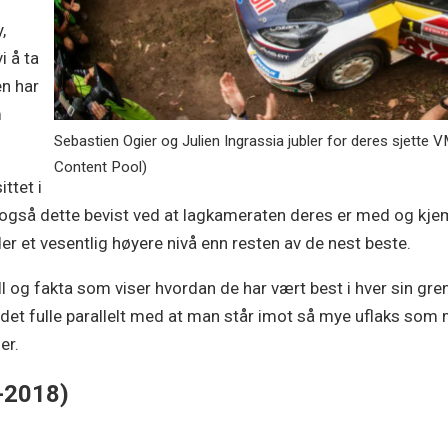
,
i å ta
en har
m
Sebastien Ogier og Julien Ingrassia jubler for deres sjette VM
Content Pool)
ittet i
 også dette bevist ved at lagkameraten deres er med og kjem
r et vesentlig høyere nivå enn resten av de nest beste.
l og fakta som viser hvordan de har vært best i hver sin gre
det fulle parallelt med at man står imot så mye uflaks som m
er.
-2018)