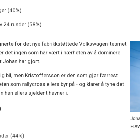
ger (40%)
v 24 runder (58%)
ignerte for det nye fabrikkstøttede Volkswagen-teamet
 er det ingen som har vært i nærheten av å dominere
t Johan har gjort.
tig bil, men Kristoffersson er den som gjør færrest
en som rallycross ellers byr på - og klarer å tyne det
n han ellers sjeldent havner i.
)
Joha
FIAW
nder (44%)