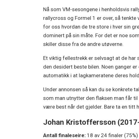
Nå som VM-sesongene i henholdsvis rally
rallycross og Formel 1 er over, så tenkte v
for oss hvordan de tre store i hver sin gr
dominert på sin måte. For det er noe so
skiller disse fra de andre utøverne.
Et viktig fellestrekk er selvsagt at de har s
den desidert beste bilen. Noen ganger er
automatikk i at lagkameratene deres holde
Under annonsen så kan du se konkrete tal
som man utnytter den flaksen man får til 
være best når det gjelder. Bare ta en titt h
Johan Kristoffersson (2017
Antall finaleseire:
18 av 24 finaler (75%)