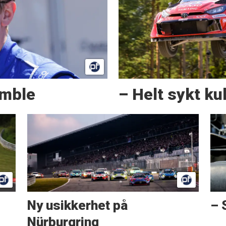
amble
– Helt sykt kul
Ny usikkerhet på
– 
Nürburgring