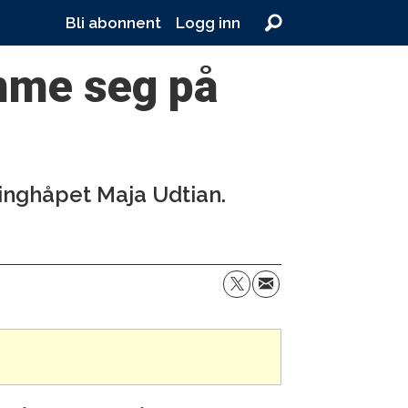
Bli abonnent
Logg inn
omme seg på
cinghåpet Maja Udtian.