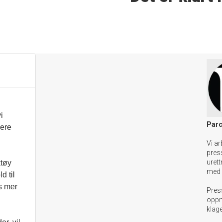
i
Parc
vere
Vi ar
pres
urett
ktøy
med 
d til
es mer
Pres
oppn
klag