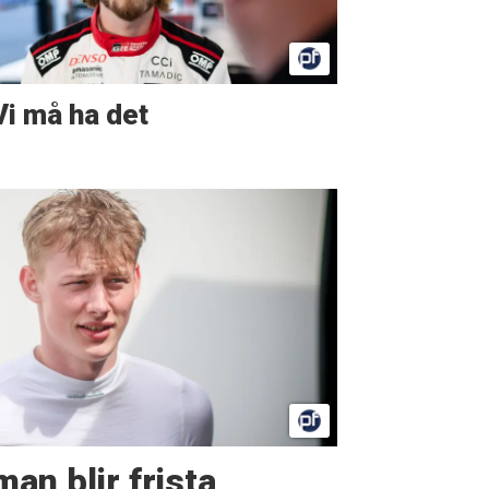
Vi må ha det
man blir frista