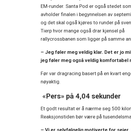
EM-runder. Santa Pod er også stedet so
avholder finalen i begynnelsen av septem
og det skal også kjøres to runder på sve
Tierp hvor mange også drar kjensel på
rallycrossbanen som ligger på samme an
– Jeg føler meg veldig klar. Det er jo m
jeg føler meg også veldig komfortabel 
Før var dragracing basert på en kvart enge
nøyaktig.
«Pers» på 4,04 sekunder
Et godt resultat er å nærme seg 500 kilo
Reaksjonstiden bør være på tusendelsmargi
– Vi er selvfølgelig motiverte for seier,