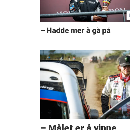
– Hadde mer å gå på
– Målet er å vinne