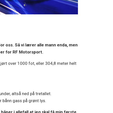
 for oss. Så vi lærer alle mann enda, men
rer for RF Motorsport.
jørt over 1000 fot, eller 304,8 meter helt
er, altså ned på tretallet.
r bånn gass på grønt lys.
håper i allefall at jeg skal få min første