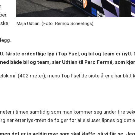
m
ber,
nske
Maja Udtian. (Foto: Remco Scheelings)
legg.
itt første ordentlige løp i Top Fuel, og bil og team er nytt
med både bil og team, sier Udtian til Parc Fermé, som kjø
lsk mil (402 meter), mens Top Fuel de siste årene har blitt k
meter i timen samtidig som man kommer seg under fire sekund
ner etter lys-treet de følger før alle sluser åpnes og det e
 men det er jo veldig mye som skal klaffe, så vi får se. Jeg 