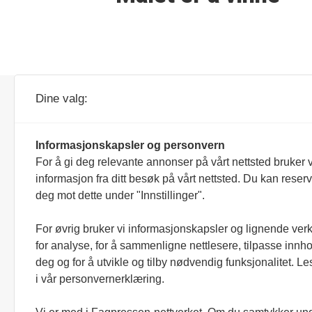
Forretnings- og
Dine valg:
besøksadresse:
Parc Fermé AS
Veldreløkka 68
Informasjonskapsler og personvern
3267 Larvik
For å gi deg relevante annonser på vårt nettsted bruker v
informasjon fra ditt besøk på vårt nettsted. Du kan reser
Ansvarlig redaktør/daglig leder:
deg mot dette under "Innstillinger".
Simen Næss Hagen
Tips:
For øvrig bruker vi informasjonskapsler og lignende ver
redaksjonen@parcferme.no
for analyse, for å sammenligne nettlesere, tilpasse innhol
deg og for å utvikle og tilby nødvendig funksjonalitet. L
Andre henvendelser:
i vår personvernerklæring.
post@parcferme.no