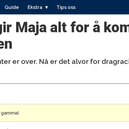
Guide
Ekstra
Tips oss
ir Maja alt for å k
en
ter er over. Nå er det alvor for dragra
år gammel.