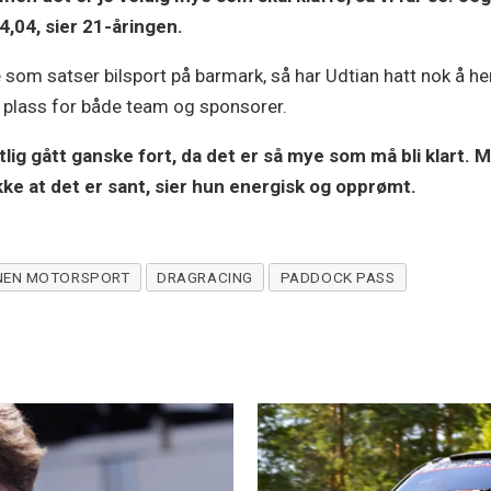
4,04, sier 21-åringen.
som satser bilsport på barmark, så har Udtian hatt nok å he
å plass for både team og sponsorer.
ig gått ganske fort, da det er så mye som må bli klart. M
kke at det er sant, sier hun energisk og opprømt.
NEN MOTORSPORT
DRAGRACING
PADDOCK PASS