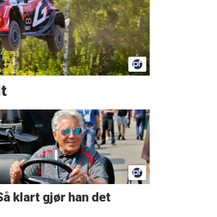
t
Så klart gjør han det