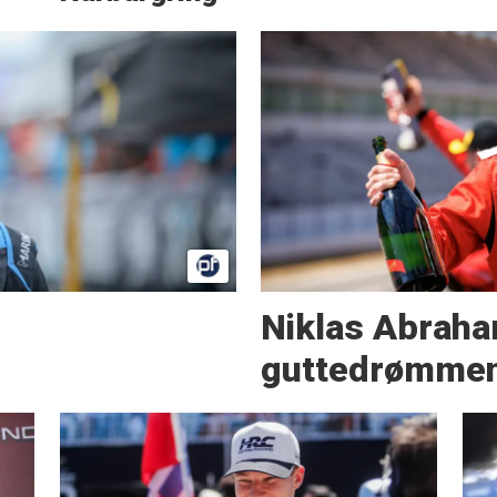
Niklas Abraha
guttedrømmen 