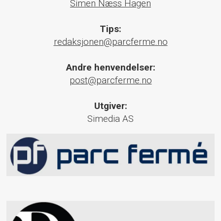
Simen Næss Hagen
Tips:
redaksjonen@parcferme.no
Andre henvendelser:
post@parcferme.no
Utgiver:
Simedia AS