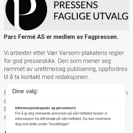
Parc Fermé AS er medlem av Fagpressen.
Vi arbeider etter Vær Varsom-plakatens regler
for god presseskikk. Den som mener seg
rammet av urettmessig publisering, oppfordres
til å ta kontakt med redaksjonen.
Dine valg:
Pressens Faglige Utvalg (PFU) er et klageorgan
oppnevnt av Norsk Presseforbund som
behandler klager mot mediene i presseetiske
Informasjonskapsler og personvern
For å gi deg relevante annonser på vårt nettsted bruker vi
spørsmål.
informasjon fra ditt besøk på vårt nettsted. Du kan reservere
deg mot dette under "Innstillinger".
Adresse: