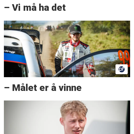
– Vi må ha det
– Målet er å vinne