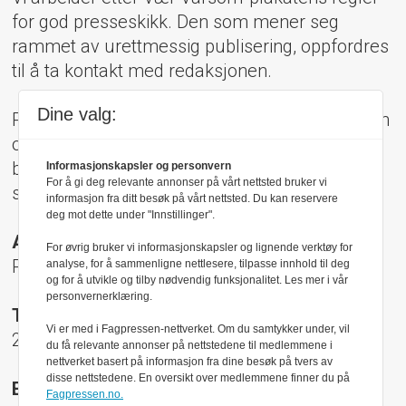
for god presseskikk. Den som mener seg
rammet av urettmessig publisering, oppfordres
til å ta kontakt med redaksjonen.
Dine valg:
Pressens Faglige Utvalg (PFU) er et klageorgan
oppnevnt av Norsk Presseforbund som
behandler klager mot mediene i presseetiske
Informasjonskapsler og personvern
For å gi deg relevante annonser på vårt nettsted bruker vi
spørsmål.
informasjon fra ditt besøk på vårt nettsted. Du kan reservere
deg mot dette under "Innstillinger".
Adresse:
For øvrig bruker vi informasjonskapsler og lignende verktøy for
Rådhusgt 17, 0158 Oslo
analyse, for å sammenligne nettlesere, tilpasse innhold til deg
og for å utvikle og tilby nødvendig funksjonalitet. Les mer i vår
personvernerklæring.
Telefon:
Vi er med i Fagpressen-nettverket. Om du samtykker under, vil
22 40 50 40
du få relevante annonser på nettstedene til medlemmene i
nettverket basert på informasjon fra dine besøk på tvers av
disse nettstedene. En oversikt over medlemmene finner du på
E-post:
Fagpressen.no.