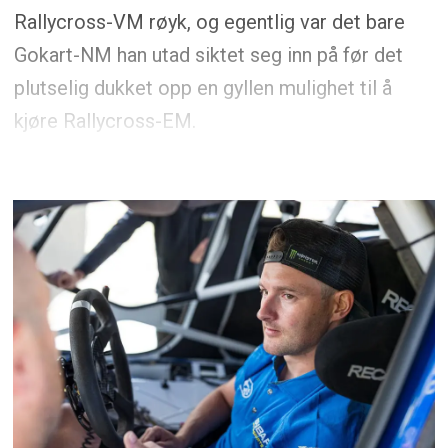
Rallycross-VM røyk, og egentlig var det bare
Gokart-NM han utad siktet seg inn på før det
plutselig dukket opp en gyllen mulighet til å
kjøre Rallycross-EM.