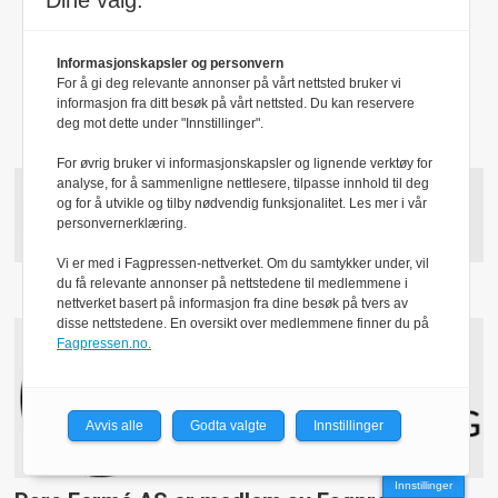
Dine valg:
Andre henvendelser:
post@parcferme.no
Informasjonskapsler og personvern
For å gi deg relevante annonser på vårt nettsted bruker vi
Utgiver:
informasjon fra ditt besøk på vårt nettsted. Du kan reservere
deg mot dette under "Innstillinger".
Simedia AS
For øvrig bruker vi informasjonskapsler og lignende verktøy for
analyse, for å sammenligne nettlesere, tilpasse innhold til deg
og for å utvikle og tilby nødvendig funksjonalitet. Les mer i vår
personvernerklæring.
Vi er med i Fagpressen-nettverket. Om du samtykker under, vil
du få relevante annonser på nettstedene til medlemmene i
nettverket basert på informasjon fra dine besøk på tvers av
disse nettstedene. En oversikt over medlemmene finner du på
Fagpressen.no.
Avvis alle
Godta valgte
Innstillinger
Innstillinger