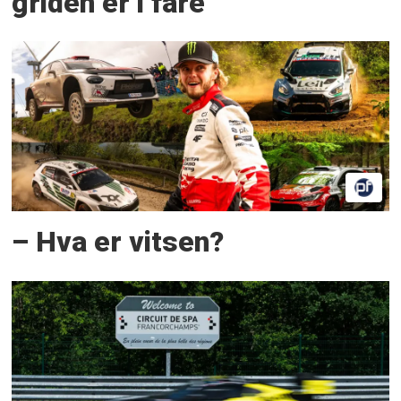
griden er i fare
– Hva er vitsen?