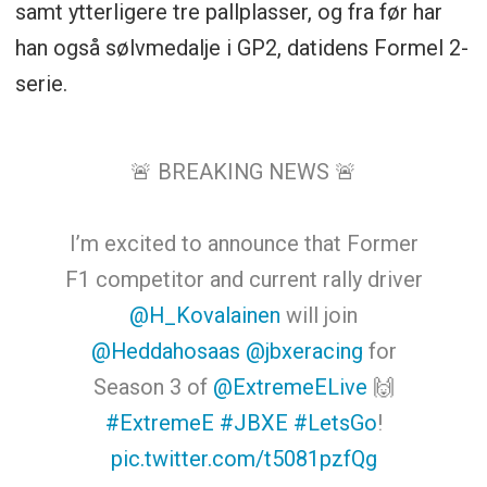
samt ytterligere tre pallplasser, og fra før har
han også sølvmedalje i GP2, datidens Formel 2-
serie.
🚨 BREAKING NEWS 🚨
I’m excited to announce that Former
F1 competitor and current rally driver
@H_Kovalainen
will join
@Heddahosaas
@jbxeracing
for
Season 3 of
@ExtremeELive
🙌
#ExtremeE
#JBXE
#LetsGo
!
pic.twitter.com/t5081pzfQg