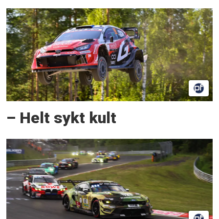
– Helt sykt kult