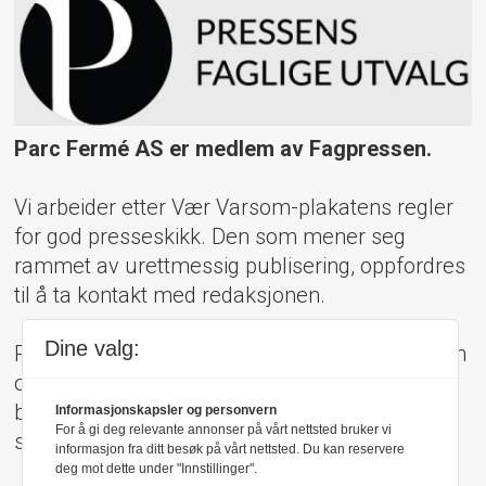
Parc Fermé AS er medlem av Fagpressen.
Vi arbeider etter Vær Varsom-plakatens regler
for god presseskikk. Den som mener seg
rammet av urettmessig publisering, oppfordres
til å ta kontakt med redaksjonen.
Dine valg:
Pressens Faglige Utvalg (PFU) er et klageorgan
oppnevnt av Norsk Presseforbund som
behandler klager mot mediene i presseetiske
Informasjonskapsler og personvern
For å gi deg relevante annonser på vårt nettsted bruker vi
spørsmål.
informasjon fra ditt besøk på vårt nettsted. Du kan reservere
deg mot dette under "Innstillinger".