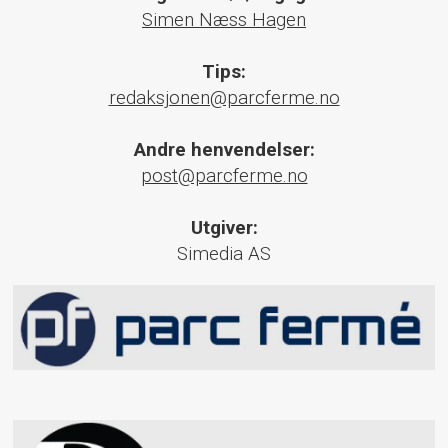
Simen Næss Hagen
Tips:
redaksjonen@parcferme.no
Andre henvendelser:
post@parcferme.no
Utgiver:
Simedia AS