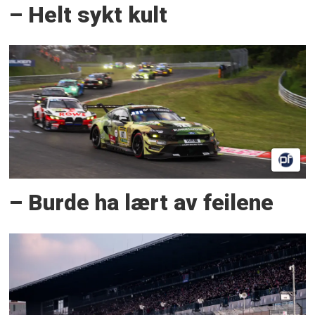
– Helt sykt kult
– Burde ha lært av feilene