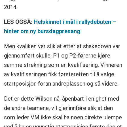
2014.
LES OGSÅ:
Helskinnet i mål i rallydebuten –
hinter om ny bursdagpresang
Men kvaliken var slik at etter at shakedown var
gjennomført skulle, P1 og P2-førerne kjøre
samme strekning som en kvalifisering. Vinneren
av kvalifiseringen fikk førsteretten til å velge
startposisjon foran andreplassen og så videre.
Det er dette Wilson nå, åpenbart i enighet med
de andre teamene, vil gjeninnføre slik at den
som leder VM ikke skal ha noen direkte ulempe
ved å ha en ugunstig startposisjon første dag et