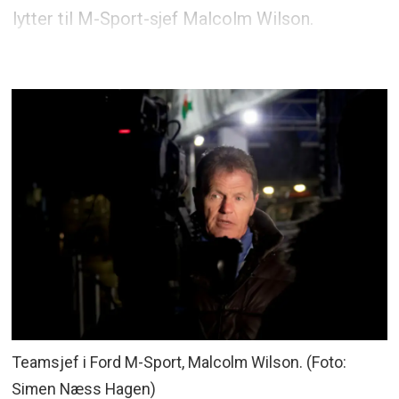
lytter til M-Sport-sjef Malcolm Wilson.
Teamsjef i Ford M-Sport, Malcolm Wilson. (Foto:
Simen Næss Hagen)