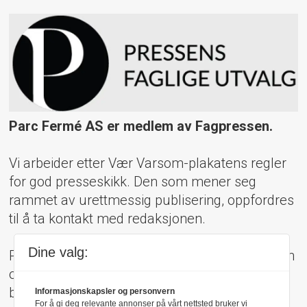
Parc Fermé AS er medlem av Fagpressen.
Vi arbeider etter Vær Varsom-plakatens regler
for god presseskikk. Den som mener seg
rammet av urettmessig publisering, oppfordres
til å ta kontakt med redaksjonen.
Dine valg:
Pressens Faglige Utvalg (PFU) er et klageorgan
oppnevnt av Norsk Presseforbund som
behandler klager mot mediene i presseetiske
Informasjonskapsler og personvern
For å gi deg relevante annonser på vårt nettsted bruker vi