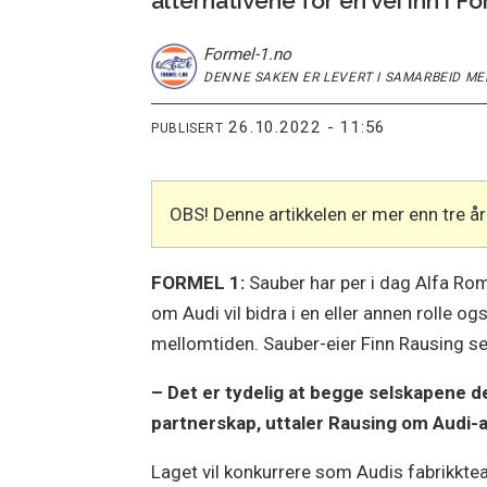
alternativene for en vei inn i Fo
Formel-1
.no
DENNE SAKEN ER LEVERT I SAMARBEID ME
26.10.2022 - 11:56
PUBLISERT
OBS! Denne artikkelen er mer enn tre 
FORMEL 1:
Sauber har per i dag Alfa Rom
om Audi vil bidra i en eller annen rolle og
mellomtiden. Sauber-eier Finn Rausing s
– Det er tydelig at begge selskapene de
partnerskap, uttaler Rausing om Audi-a
Laget vil konkurrere som Audis fabrikktea