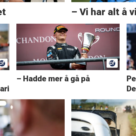
et
– Vi har alt å 
– Hadde mer å gå på
Pe
ari
De