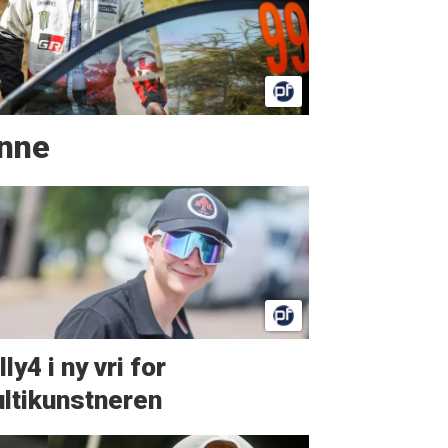
inne
ly4 i ny vri for
ltikunstneren