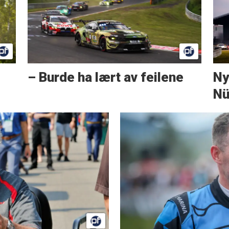
– Burde ha lært av feilene
Ny
Nü