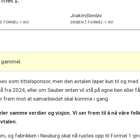
rmel 1.
Joakim
Stenløs
D FORMEL-1.NO
SKIBENT, FORMEL-1.NO
år gammel.
eo som tittelsponsor, men den avtalen løper kun til og med 
så fra 2024, eller om Sauber enten vil stå på egne ben eller få
er frem mot at samarbeidet skal komme i gang.
ler samme verdier og visjon. Vi ser frem til å nå våre fel
vtalen.
m, og fabrikken i Neuburg skal nå rustes opp til Formel 1-pr