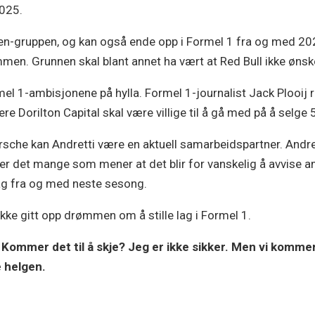
2025.
-gruppen, og kan også ende opp i Formel 1 fra og med 2026.
ammen. Grunnen skal blant annet ha vært at Red Bull ikke ønsk
mel 1-ambisjonene på hylla. Formel 1-journalist Jack Plooij
ere Dorilton Capital skal være villige til å gå med på å selg
rsche kan Andretti være en aktuell samarbeidspartner. Andret
r det mange som mener at det blir for vanskelig å avvise a
lag fra og med neste sesong.
e ikke gitt opp drømmen om å stille lag i Formel 1.
 Kommer det til å skje? Jeg er ikke sikker. Men vi kommer ik
e helgen.