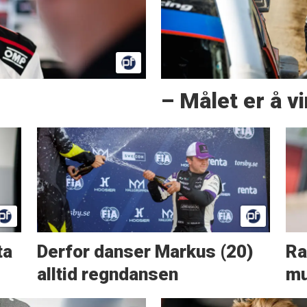
– Målet er å v
ta
Derfor danser Markus (20)
Ral
alltid regndansen
mu