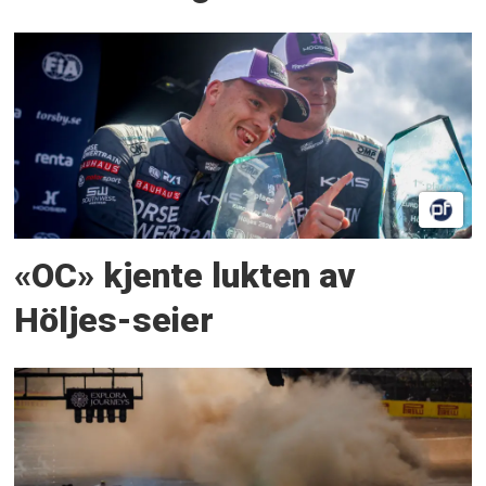
«OC» kjente lukten av
Höljes-seier