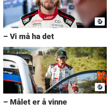
– Vi må ha det
– Målet er å vinne