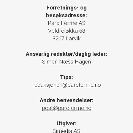
Forretnings- og
besøksadresse:
Parc Fermé AS
Veldreløkka 68
3267 Larvik
Ansvarlig redaktør/daglig leder:
Simen Næss Hagen
Tips:
redaksjonen@parcferme.no
Andre henvendelser:
post@parcferme.no
Utgiver:
Simedia AS