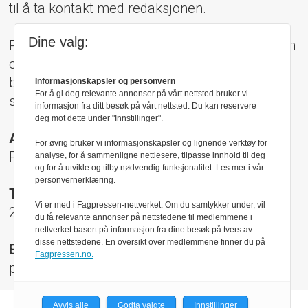
til å ta kontakt med redaksjonen.
Dine valg:
Pressens Faglige Utvalg (PFU) er et klageorgan
oppnevnt av Norsk Presseforbund som
behandler klager mot mediene i presseetiske
Informasjonskapsler og personvern
For å gi deg relevante annonser på vårt nettsted bruker vi
spørsmål.
informasjon fra ditt besøk på vårt nettsted. Du kan reservere
deg mot dette under "Innstillinger".
Adresse:
For øvrig bruker vi informasjonskapsler og lignende verktøy for
Rådhusgt 17, 0158 Oslo
analyse, for å sammenligne nettlesere, tilpasse innhold til deg
og for å utvikle og tilby nødvendig funksjonalitet. Les mer i vår
personvernerklæring.
Telefon:
Vi er med i Fagpressen-nettverket. Om du samtykker under, vil
22 40 50 40
du få relevante annonser på nettstedene til medlemmene i
nettverket basert på informasjon fra dine besøk på tvers av
disse nettstedene. En oversikt over medlemmene finner du på
E-post:
Fagpressen.no.
pfu@presse.no
Avvis alle
Godta valgte
Innstillinger