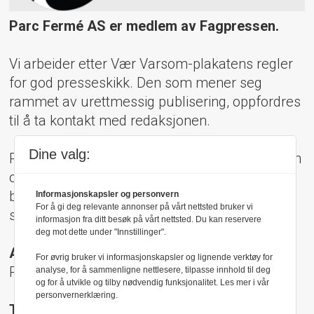
Parc Fermé AS er medlem av Fagpressen.
Vi arbeider etter Vær Varsom-plakatens regler
for god presseskikk. Den som mener seg
rammet av urettmessig publisering, oppfordres
til å ta kontakt med redaksjonen.
Dine valg:
Pressens Faglige Utvalg (PFU) er et klageorgan
oppnevnt av Norsk Presseforbund som
behandler klager mot mediene i presseetiske
Informasjonskapsler og personvern
For å gi deg relevante annonser på vårt nettsted bruker vi
spørsmål.
informasjon fra ditt besøk på vårt nettsted. Du kan reservere
deg mot dette under "Innstillinger".
Adresse:
For øvrig bruker vi informasjonskapsler og lignende verktøy for
Rådhusgt 17, 0158 Oslo
analyse, for å sammenligne nettlesere, tilpasse innhold til deg
og for å utvikle og tilby nødvendig funksjonalitet. Les mer i vår
personvernerklæring.
Telefon: