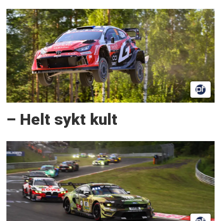
– Helt sykt kult