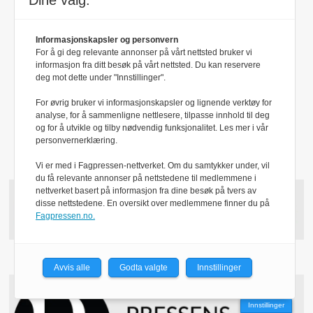
Dine valg:
Tips:
Informasjonskapsler og personvern
redaksjonen@parcferme.no
For å gi deg relevante annonser på vårt nettsted bruker vi
informasjon fra ditt besøk på vårt nettsted. Du kan reservere
deg mot dette under "Innstillinger".
Andre henvendelser:
post@parcferme.no
For øvrig bruker vi informasjonskapsler og lignende verktøy for
analyse, for å sammenligne nettlesere, tilpasse innhold til deg
og for å utvikle og tilby nødvendig funksjonalitet. Les mer i vår
Utgiver:
personvernerklæring.
Simedia AS
Vi er med i Fagpressen-nettverket. Om du samtykker under, vil
du få relevante annonser på nettstedene til medlemmene i
nettverket basert på informasjon fra dine besøk på tvers av
disse nettstedene. En oversikt over medlemmene finner du på
Fagpressen.no.
Avvis alle
Godta valgte
Innstillinger
Innstillinger