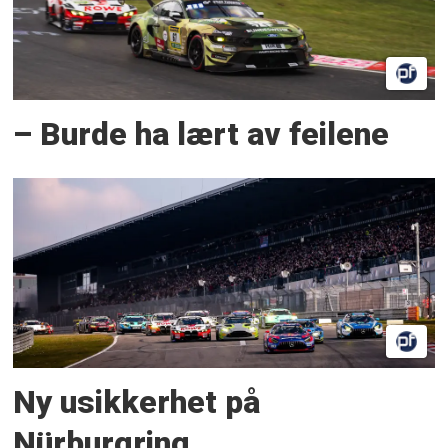
– Burde ha lært av feilene
Ny usikkerhet på
Nürburgring