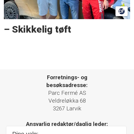
– Skikkelig tøft
Forretnings- og
besøksadresse:
Parc Fermé AS
Veldreløkka 68
3267 Larvik
Ansvarlig redaktør/daglig leder:
Simen Næss Hagen