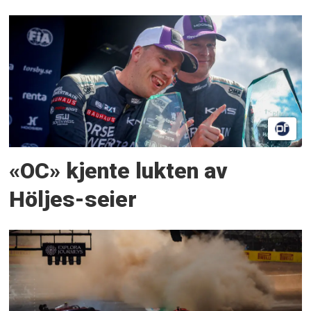
«OC» kjente lukten av
Höljes-seier