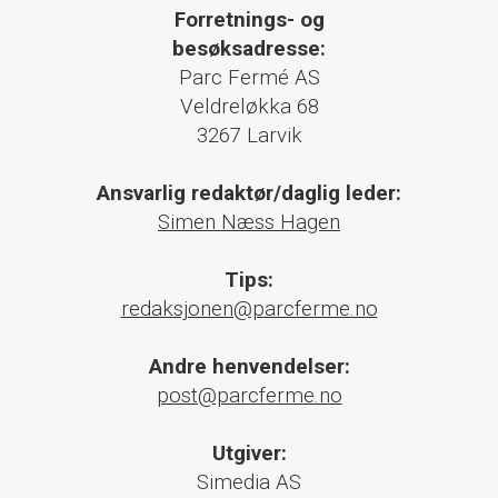
Forretnings- og
besøksadresse:
Parc Fermé AS
Veldreløkka 68
3267 Larvik
Ansvarlig redaktør/daglig leder:
Simen Næss Hagen
Tips:
redaksjonen@parcferme.no
Andre henvendelser:
post@parcferme.no
Utgiver:
Simedia AS