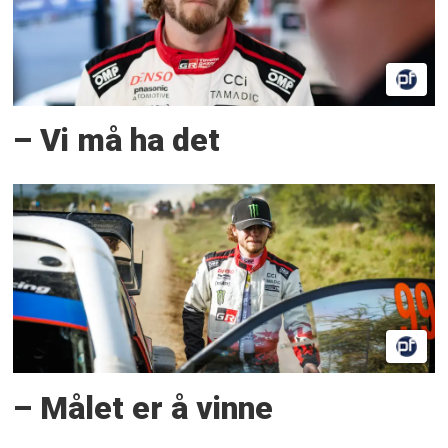
– Vi må ha det
– Målet er å vinne