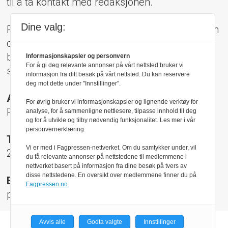
til å ta kontakt med redaksjonen.
Dine valg:
Pressens Faglige Utvalg (PFU) er et klageorgan
oppnevnt av Norsk Presseforbund som
behandler klager mot mediene i presseetiske
Informasjonskapsler og personvern
For å gi deg relevante annonser på vårt nettsted bruker vi
spørsmål.
informasjon fra ditt besøk på vårt nettsted. Du kan reservere
deg mot dette under "Innstillinger".
Adresse:
For øvrig bruker vi informasjonskapsler og lignende verktøy for
Rådhusgt 17, 0158 Oslo
analyse, for å sammenligne nettlesere, tilpasse innhold til deg
og for å utvikle og tilby nødvendig funksjonalitet. Les mer i vår
personvernerklæring.
Telefon:
Vi er med i Fagpressen-nettverket. Om du samtykker under, vil
22 40 50 40
du få relevante annonser på nettstedene til medlemmene i
nettverket basert på informasjon fra dine besøk på tvers av
disse nettstedene. En oversikt over medlemmene finner du på
E-post:
Fagpressen.no.
pfu@presse.no
Avvis alle
Godta valgte
Innstillinger