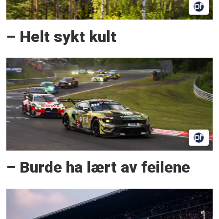
– Helt sykt kult
– Burde ha lært av feilene