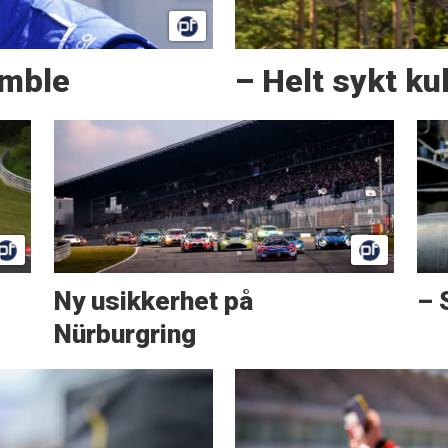
amble
– Helt sykt kul
Ny usikkerhet på
– 
Nürburgring