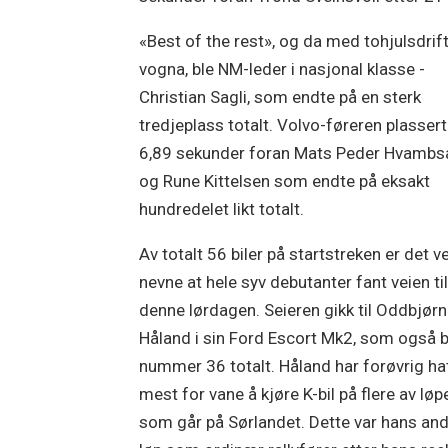
«Best of the rest», og da med tohjulsdrif
vogna, ble NM-leder i nasjonal klasse -
Christian Sagli, som endte på en sterk
tredjeplass totalt. Volvo-føreren plasser
6,89 sekunder foran Mats Peder Hvambs
og Rune Kittelsen som endte på eksakt
hundredelet likt totalt.
Av totalt 56 biler på startstreken er det v
nevne at hele syv debutanter fant veien til
denne lørdagen. Seieren gikk til Oddbjørn
Håland i sin Ford Escort Mk2, som også b
nummer 36 totalt. Håland har forøvrig ha
mest for vane å kjøre K-bil på flere av lø
som går på Sørlandet. Dette var hans an