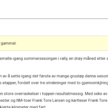
år gammel.
å smelle igang sommersesongen i rally, en drøy måned etter 
n av å sette igang det første av mange grusløp denne sesongen
 etapper, fordelt over tre strekninger med to gjennomkjlring
gen store overraskelser i toppen resultatmessig. Med seks a
ter og NM-toer Frank Tore Larsen og kartleser Frank Tore 
kjørte kilometer med fart.