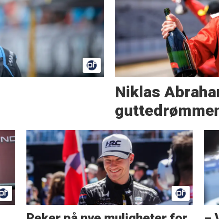
Niklas Abraha
guttedrømmen 
Peker på nye muligheter for
– 