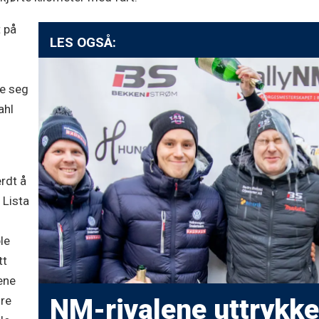
t på
LES OGSÅ:
te seg
ahl
erdt å
 Lista
le
tt
pene
dre
NM-rivalene uttrykker