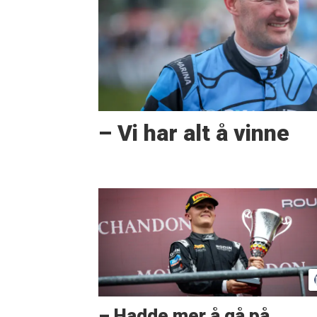
– Vi har alt å vinne
– Hadde mer å gå på