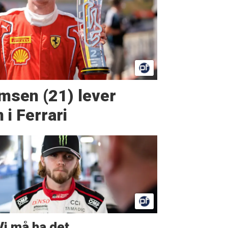
msen (21) lever
i Ferrari
Vi må ha det