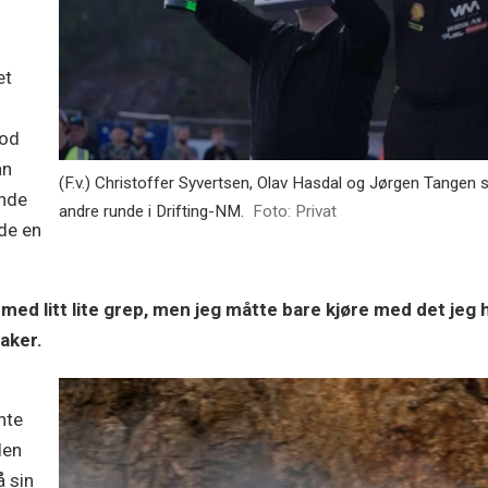
et
tod
an
(F.v.) Christoffer Syvertsen, Olav Hasdal og Jørgen Tangen si
ende
andre runde i Drifting-NM.
Foto: Privat
rde en
t med litt lite grep, men jeg måtte bare kjøre med det je
raker.
nte
den
 sin