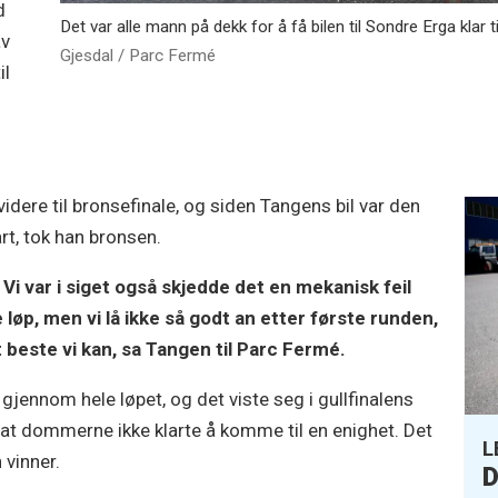
d
Det var alle mann på dekk for å få bilen til Sondre Erga klar ti
av
Gjesdal / Parc Fermé
il
idere til bronsefinale, og siden Tangens bil var den
art, tok han bronsen.
. Vi var i siget også skjedde det en mekanisk feil
 løp, men vi lå ikke så godt an etter første runden,
et beste vi kan, sa Tangen til Parc Fermé.
jennom hele løpet, og det viste seg i gullfinalens
 at dommerne ikke klarte å komme til en enighet. Det
L
 vinner.
D