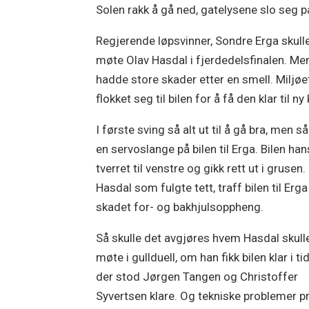
Solen rakk å gå ned, gatelysene slo seg p
Regjerende løpsvinner, Sondre Erga skull
møte Olav Hasdal i fjerdedelsfinalen. Me
hadde store skader etter en smell. Miljøe
flokket seg til bilen for å få den klar til n
I første sving så alt ut til å gå bra, men så
en servoslange på bilen til Erga. Bilen han
tverret til venstre og gikk rett ut i grusen.
Hasdal som fulgte tett, traff bilen til Erg
skadet for- og bakhjulsoppheng.
Så skulle det avgjøres hvem Hasdal skull
møte i gullduell, om han fikk bilen klar i ti
der stod Jørgen Tangen og Christoffer
Syvertsen klare. Og tekniske problemer p