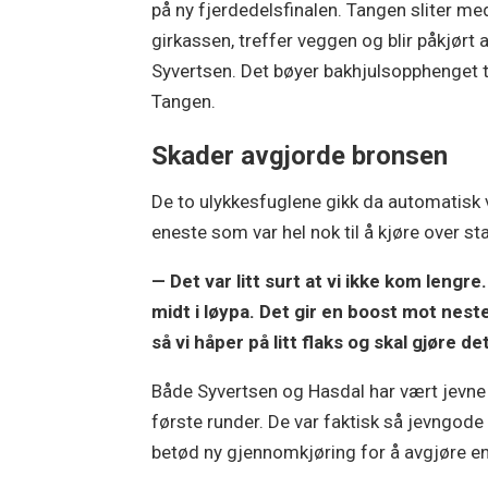
på ny fjerdedelsfinalen. Tangen sliter me
girkassen, treffer veggen og blir påkjørt 
Syvertsen. Det bøyer bakhjulsopphenget t
Tangen.
Skader avgjorde bronsen
De to ulykkesfuglene gikk da automatisk v
eneste som var hel nok til å kjøre over st
— Det var litt surt at vi ikke kom lengre
midt i løypa. Det gir en boost mot neste
så vi håper på litt flaks og skal gjøre d
Både Syvertsen og Hasdal har vært jevne g
første runder. De var faktisk så jevngode
betød ny gjennomkjøring for å avgjøre en