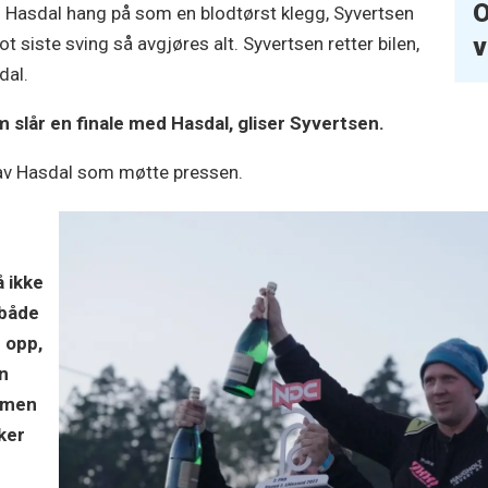
O
ig. Hasdal hang på som en blodtørst klegg, Syvertsen
v
t siste sving så avgjøres alt. Syvertsen retter bilen,
dal.
 slår en finale med Hasdal, gliser Syvertsen.
lav Hasdal som møtte pressen.
å ikke
 både
 opp,
en
, men
ker