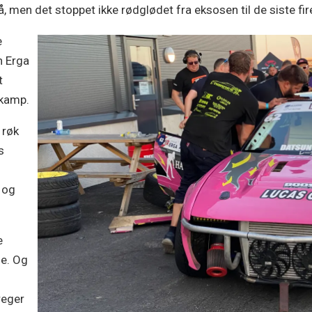
å, men det stoppet ikke rødglødet fra eksosen til de siste fi
e
n Erga
t
y kamp.
 røk
s
a og
e
de. Og
reger