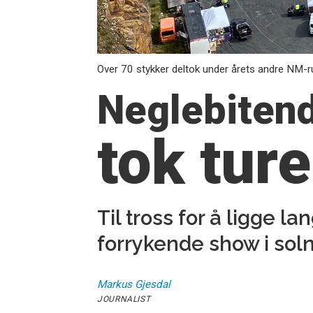
Over 70 stykker deltok under årets andre NM-run
Neglebitend
tok tur
Til tross for å ligge l
forrykende show i sol
Markus
Gjesdal
JOURNALIST