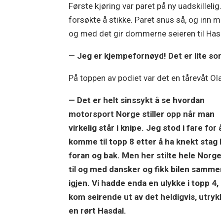
Første kjøring var paret på ny uadskillel
forsøkte å stikke. Paret snus så, og inn mo
og med det gir dommerne seieren til Has
— Jeg er kjempefornøyd! Det er lite som
På toppen av podiet var det en tårevåt O
— Det er helt sinssykt å se hvordan
motorsport Norge stiller opp når man
virkelig står i knipe. Jeg stod i fare for 
komme til topp 8 etter å ha knekt stag
foran og bak. Men her stilte hele Norge
til og med dansker og fikk bilen samm
igjen. Vi hadde enda en ulykke i topp 4
kom seirende ut av det heldigvis, utryk
en rørt Hasdal.