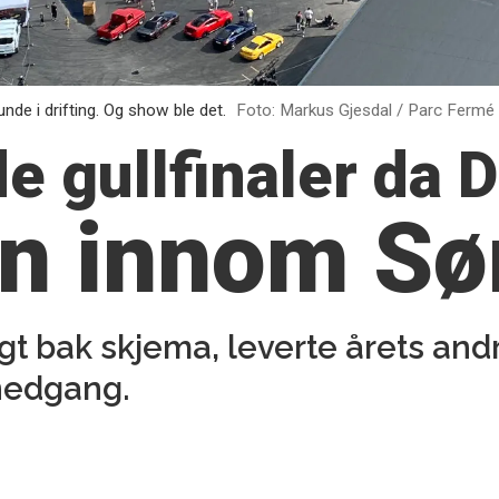
de i drifting. Og show ble det.
Foto: Markus Gjesdal / Parc Fermé
e gullfinaler da 
en innom Sø
angt bak skjema, leverte årets an
nedgang.