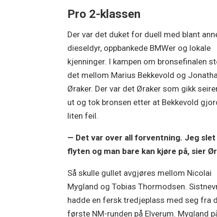
Pro 2-klassen
Der var det duket for duell med blant ann
dieseldyr, oppbankede BMWer og lokale
kjenninger. I kampen om bronsefinalen s
det mellom Marius Bekkevold og Jonath
Øraker. Der var det Øraker som gikk seir
ut og tok bronsen etter at Bekkevold gjo
liten feil.
— Det var over all forventning. Jeg sle
flyten og man bare kan kjøre på, sier Ø
Så skulle gullet avgjøres mellom Nicolai
Mygland og Tobias Thormodsen. Sistnev
hadde en fersk tredjeplass med seg fra 
første NM-runden på Elverum. Mygland på