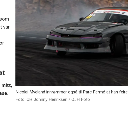
.
d som
t var
for
øt
 mitt,
Nicolai Mygland innrømmer også til Parc Fermé at han feire
ase.
Foto: Ole Johnny Henriksen / OJH Foto