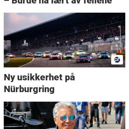
– Burde ha lært av feilene
Ny usikkerhet på
Nürburgring