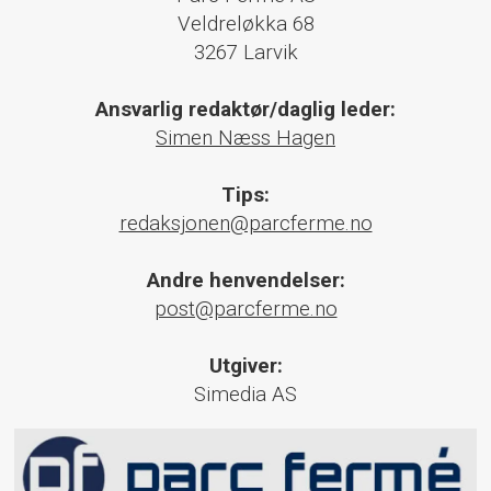
Veldreløkka 68
3267 Larvik
Ansvarlig redaktør/daglig leder:
Simen Næss Hagen
Tips:
redaksjonen@parcferme.no
Andre henvendelser:
post@parcferme.no
Utgiver:
Simedia AS