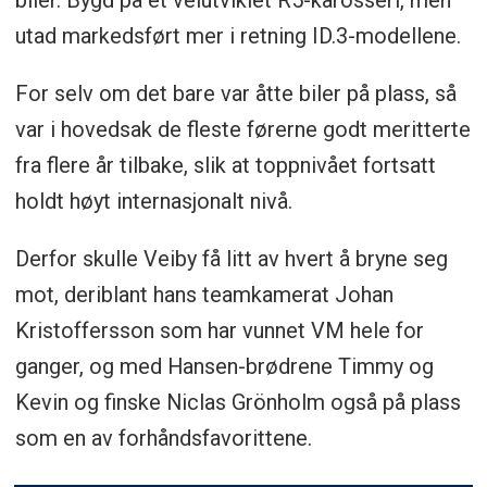
biler. Bygd på et velutviklet R5-karosseri, men
utad markedsført mer i retning ID.3-modellene.
For selv om det bare var åtte biler på plass, så
var i hovedsak de fleste førerne godt meritterte
fra flere år tilbake, slik at toppnivået fortsatt
holdt høyt internasjonalt nivå.
Derfor skulle Veiby få litt av hvert å bryne seg
mot, deriblant hans teamkamerat Johan
Kristoffersson som har vunnet VM hele for
ganger, og med Hansen-brødrene Timmy og
Kevin og finske Niclas Grönholm også på plass
som en av forhåndsfavorittene.