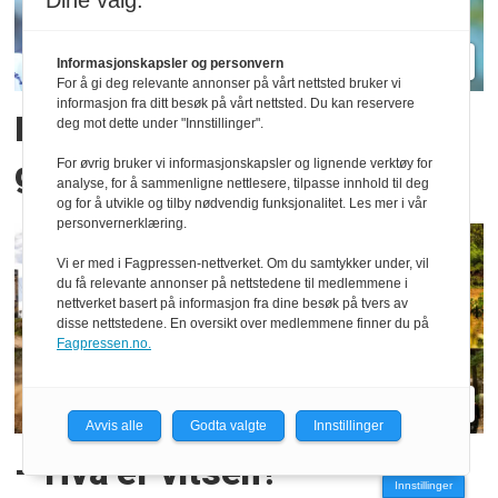
Dine valg:
Informasjonskapsler og personvern
For å gi deg relevante annonser på vårt nettsted bruker vi
informasjon fra ditt besøk på vårt nettsted. Du kan reservere
Mener Haugers plass på
deg mot dette under "Innstillinger".
griden er i fare
For øvrig bruker vi informasjonskapsler og lignende verktøy for
analyse, for å sammenligne nettlesere, tilpasse innhold til deg
og for å utvikle og tilby nødvendig funksjonalitet. Les mer i vår
personvernerklæring.
Vi er med i Fagpressen-nettverket. Om du samtykker under, vil
du få relevante annonser på nettstedene til medlemmene i
nettverket basert på informasjon fra dine besøk på tvers av
disse nettstedene. En oversikt over medlemmene finner du på
Fagpressen.no.
Avvis alle
Godta valgte
Innstillinger
– Hva er vitsen?
Innstillinger