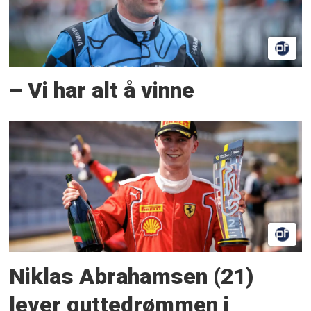
– Vi har alt å vinne
Niklas Abrahamsen (21)
lever guttedrømmen i