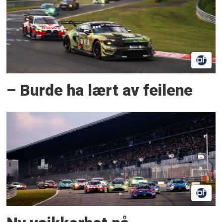
– Burde ha lært av feilene