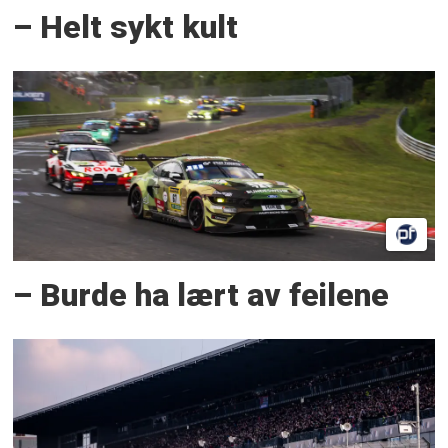
– Helt sykt kult
– Burde ha lært av feilene