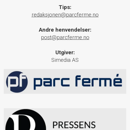
Tips:
redaksjonen@parcferme.no
Andre henvendelser:
post@parcferme.no
Utgiver:
Simedia AS