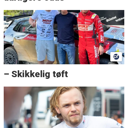
– Skikkelig tøft