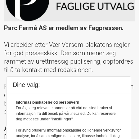
Parc Fermé AS er medlem av Fagpressen.
Vi arbeider etter Vær Varsom-plakatens regler
for god presseskikk. Den som mener seg
rammet av urettmessig publisering, oppfordres
til å ta kontakt med redaksjonen.
Dine valg:
Pressens Faglige Utvalg (PFU) er et klageorgan
oppnevnt av Norsk Presseforbund som
behandler klager mot mediene i presseetiske
Informasjonskapsler og personvern
For å gi deg relevante annonser på vårt nettsted bruker vi
spørsmål.
informasjon fra ditt besøk på vårt nettsted. Du kan reservere
deg mot dette under "Innstillinger".
Adresse:
For øvrig bruker vi informasjonskapsler og lignende verktøy for
Rådhusgt 17, 0158 Oslo
analyse, for å sammenligne nettlesere, tilpasse innhold til deg