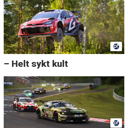
– Helt sykt kult