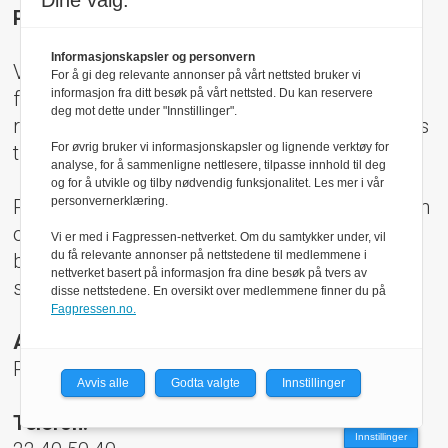
Dine valg:
Parc Fermé AS er medlem av Fagpressen.
Informasjonskapsler og personvern
Vi arbeider etter Vær Varsom-plakatens regler
For å gi deg relevante annonser på vårt nettsted bruker vi
informasjon fra ditt besøk på vårt nettsted. Du kan reservere
for god presseskikk. Den som mener seg
deg mot dette under "Innstillinger".
rammet av urettmessig publisering, oppfordres
For øvrig bruker vi informasjonskapsler og lignende verktøy for
til å ta kontakt med redaksjonen.
analyse, for å sammenligne nettlesere, tilpasse innhold til deg
og for å utvikle og tilby nødvendig funksjonalitet. Les mer i vår
personvernerklæring.
Pressens Faglige Utvalg (PFU) er et klageorgan
oppnevnt av Norsk Presseforbund som
Vi er med i Fagpressen-nettverket. Om du samtykker under, vil
du få relevante annonser på nettstedene til medlemmene i
behandler klager mot mediene i presseetiske
nettverket basert på informasjon fra dine besøk på tvers av
spørsmål.
disse nettstedene. En oversikt over medlemmene finner du på
Fagpressen.no.
Adresse:
Rådhusgt 17, 0158 Oslo
Avvis alle
Godta valgte
Innstillinger
Telefon:
Innstillinger