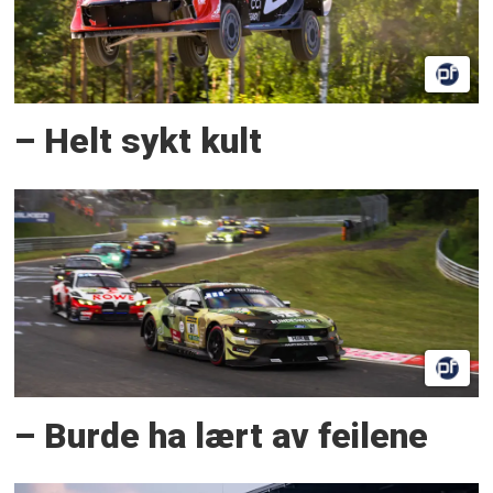
– Helt sykt kult
– Burde ha lært av feilene