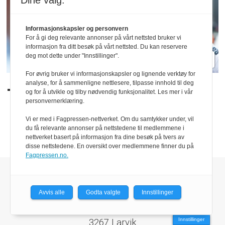
Dine valg:
Informasjonskapsler og personvern
For å gi deg relevante annonser på vårt nettsted bruker vi
informasjon fra ditt besøk på vårt nettsted. Du kan reservere
deg mot dette under "Innstillinger".
For øvrig bruker vi informasjonskapsler og lignende verktøy for
analyse, for å sammenligne nettlesere, tilpasse innhold til deg
– Må ha litt flaks
og for å utvikle og tilby nødvendig funksjonalitet. Les mer i vår
personvernerklæring.
Vi er med i Fagpressen-nettverket. Om du samtykker under, vil
du få relevante annonser på nettstedene til medlemmene i
nettverket basert på informasjon fra dine besøk på tvers av
disse nettstedene. En oversikt over medlemmene finner du på
Fagpressen.no.
Forretnings- og
besøksadresse:
Avvis alle
Godta valgte
Innstillinger
Parc Fermé AS
Veldreløkka 68
Innstillinger
3267 Larvik