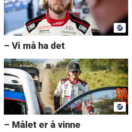
– Vi må ha det
– Målet er å vinne