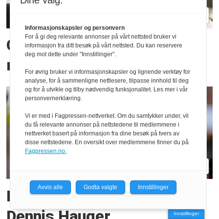
Dine valg:
Informasjonskapsler og personvern
For å gi deg relevante annonser på vårt nettsted bruker vi
Crosskart-duoen tester ut
informasjon fra ditt besøk på vårt nettsted. Du kan reservere
deg mot dette under "Innstillinger".
rallycross-livet
For øvrig bruker vi informasjonskapsler og lignende verktøy for
analyse, for å sammenligne nettlesere, tilpasse innhold til deg
og for å utvikle og tilby nødvendig funksjonalitet. Les mer i vår
personvernerklæring.
Vi er med i Fagpressen-nettverket. Om du samtykker under, vil
du få relevante annonser på nettstedene til medlemmene i
nettverket basert på informasjon fra dine besøk på tvers av
disse nettstedene. En oversikt over medlemmene finner du på
Fagpressen.no.
Avvis alle
Godta valgte
Innstillinger
Disse setene er i spill for
Dennis Hauger
Innstillinger