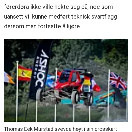
førerdøra ikke ville hekte seg på, noe som
uansett vil kunne medført teknisk svartflagg
dersom man fortsatte å kjøre.
Thomas Eek Murstad svevde høyt i sin crosskart