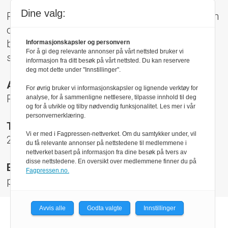
Dine valg:
Pressens Faglige Utvalg (PFU) er et klageorgan
oppnevnt av Norsk Presseforbund som
behandler klager mot mediene i presseetiske
Informasjonskapsler og personvern
For å gi deg relevante annonser på vårt nettsted bruker vi
spørsmål.
informasjon fra ditt besøk på vårt nettsted. Du kan reservere
deg mot dette under "Innstillinger".
Adresse:
For øvrig bruker vi informasjonskapsler og lignende verktøy for
Rådhusgt 17, 0158 Oslo
analyse, for å sammenligne nettlesere, tilpasse innhold til deg
og for å utvikle og tilby nødvendig funksjonalitet. Les mer i vår
personvernerklæring.
Telefon:
Vi er med i Fagpressen-nettverket. Om du samtykker under, vil
22 40 50 40
du få relevante annonser på nettstedene til medlemmene i
nettverket basert på informasjon fra dine besøk på tvers av
disse nettstedene. En oversikt over medlemmene finner du på
E-post:
Fagpressen.no.
pfu@presse.no
Avvis alle
Godta valgte
Innstillinger
Powered by Labrador CMS