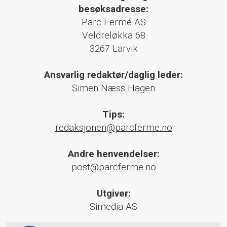
besøksadresse:
Parc Fermé AS
Veldreløkka 68
3267 Larvik
Ansvarlig redaktør/daglig leder:
Simen Næss Hagen
Tips:
redaksjonen@parcferme.no
Andre henvendelser:
post@parcferme.no
Utgiver:
Simedia AS