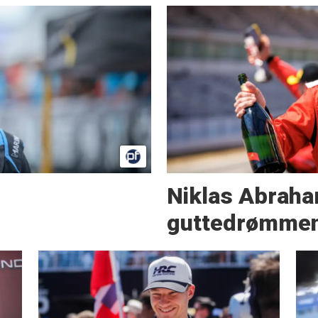
Niklas Abraha
guttedrømmen 