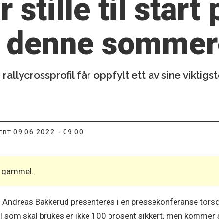
 stille til start
es denne somme
rallycrossprofil får oppfylt ett av sine vikt
09.06.2022 - 09:00
TERT
år gammel.
kal Andreas Bakkerud presenteres i en pressekonferanse tor
il som skal brukes er ikke 100 prosent sikkert, men kommer sa