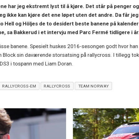
e har jeg ekstremt lyst til å kjøre. Det står på penger og
 jeg ikke kan kjøre det ene løpet uten det andre. Da får jeg
o Hell og Höljes de to desidert beste banene på kalender
ne, sa Bakkerud i et intervju med Parc Fermé tidligere i år
 disse banene. Spesielt huskes 2016-sesongen godt hvor han
ck sin daværende storsatsing på rallycross. I tillegg tok 
 DS3 i tospann med Liam Doran.
RALLYCROSS-EM
RALLYCROSS
TEAM NORWAY