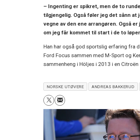
– Ingenting er spikret, men de to runden
tilgjengelig. Også føler jeg det sånn at
vegne av den ene arrangøren. Også er j
om jeg får kommet til start i de to løpe
Han har også god sportslig erfaring fra
Ford Focus sammen med M-Sport og Ken Blo
sammenheng i Höljes i 2013 i en Citroën
NORSKE UTØVERE
ANDREAS BAKKERUD