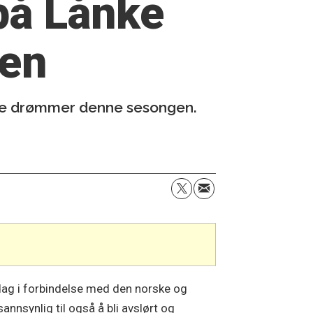
 på Lånke
ren
igste drømmer denne sesongen.
sdag i forbindelse med den norske og
nnsynlig til også å bli avslørt og