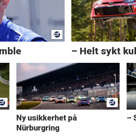
amble
– Helt sykt kul
Ny usikkerhet på
– 
Nürburgring