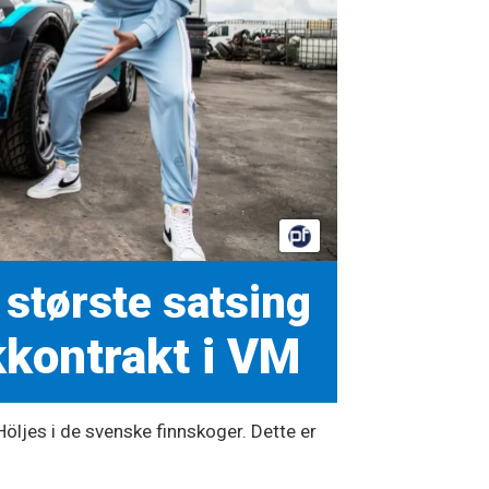
 største satsing
kkontrakt i VM
ljes i de svenske finnskoger. Dette er