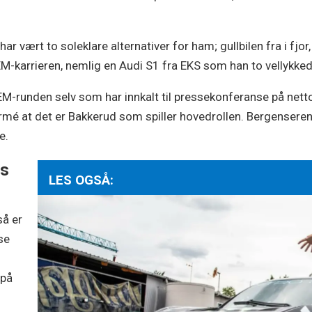
r vært to soleklare alternativer for ham; gullbilen fra i fjor
 EM-karrieren, nemlig en Audi S1 fra EKS som han to vellyk
EM-runden selv som har innkalt til pressekonferanse på net
mé at det er Bakkerud som spiller hovedrollen. Bergenseren
e.
is
LES OGSÅ:
så er
se
 på