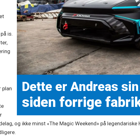
et
på is.
ter,
ering
Dette er Andreas sin
r plan
siden forrige fabri
te
r
elag, og ikke minst «The Magic Weekend» på legendariske Hö
ligere.