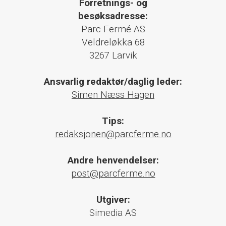
Forretnings- og
besøksadresse:
Parc Fermé AS
Veldreløkka 68
3267 Larvik
Ansvarlig redaktør/daglig leder:
Simen Næss Hagen
Tips:
redaksjonen@parcferme.no
Andre henvendelser:
post@parcferme.no
Utgiver:
Simedia AS