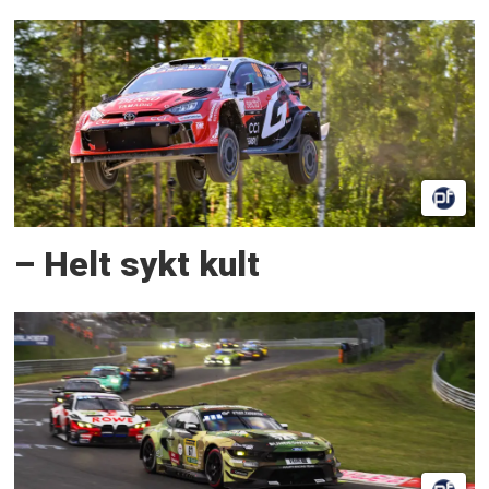
– Helt sykt kult