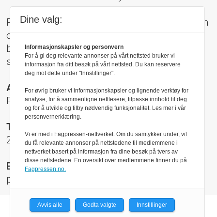
Dine valg:
Pressens Faglige Utvalg (PFU) er et klageorgan
oppnevnt av Norsk Presseforbund som
behandler klager mot mediene i presseetiske
Informasjonskapsler og personvern
For å gi deg relevante annonser på vårt nettsted bruker vi
spørsmål.
informasjon fra ditt besøk på vårt nettsted. Du kan reservere
deg mot dette under "Innstillinger".
Adresse:
For øvrig bruker vi informasjonskapsler og lignende verktøy for
Rådhusgt 17, 0158 Oslo
analyse, for å sammenligne nettlesere, tilpasse innhold til deg
og for å utvikle og tilby nødvendig funksjonalitet. Les mer i vår
personvernerklæring.
Telefon:
Vi er med i Fagpressen-nettverket. Om du samtykker under, vil
22 40 50 40
du få relevante annonser på nettstedene til medlemmene i
nettverket basert på informasjon fra dine besøk på tvers av
disse nettstedene. En oversikt over medlemmene finner du på
E-post:
Fagpressen.no.
pfu@presse.no
Avvis alle
Godta valgte
Innstillinger