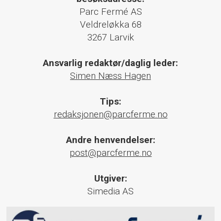
Parc Fermé AS
Veldreløkka 68
3267 Larvik
Ansvarlig redaktør/daglig leder:
Simen Næss Hagen
Tips:
redaksjonen@parcferme.no
Andre henvendelser:
post@parcferme.no
Utgiver:
Simedia AS