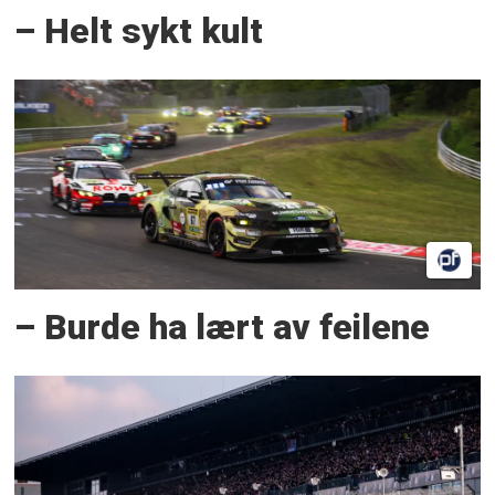
– Helt sykt kult
– Burde ha lært av feilene