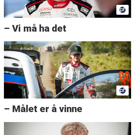
– Vi må ha det
– Målet er å vinne