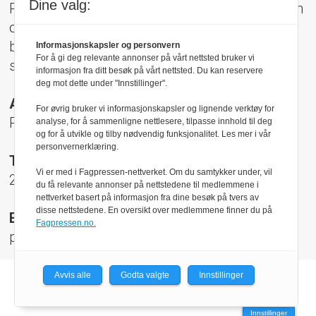
Dine valg:
Pressens Faglige Utvalg (PFU) er et klageorgan
oppnevnt av Norsk Presseforbund som
behandler klager mot mediene i presseetiske
Informasjonskapsler og personvern
For å gi deg relevante annonser på vårt nettsted bruker vi
spørsmål.
informasjon fra ditt besøk på vårt nettsted. Du kan reservere
deg mot dette under "Innstillinger".
Adresse:
For øvrig bruker vi informasjonskapsler og lignende verktøy for
Rådhusgt 17, 0158 Oslo
analyse, for å sammenligne nettlesere, tilpasse innhold til deg
og for å utvikle og tilby nødvendig funksjonalitet. Les mer i vår
personvernerklæring.
Telefon:
Vi er med i Fagpressen-nettverket. Om du samtykker under, vil
22 40 50 40
du få relevante annonser på nettstedene til medlemmene i
nettverket basert på informasjon fra dine besøk på tvers av
disse nettstedene. En oversikt over medlemmene finner du på
E-post:
Fagpressen.no.
pfu@presse.no
Avvis alle
Godta valgte
Innstillinger
Powered by Labrador CMS
Innstillinger