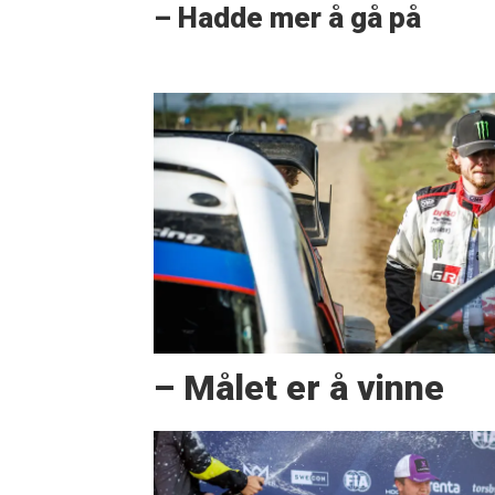
– Hadde mer å gå på
– Målet er å vinne