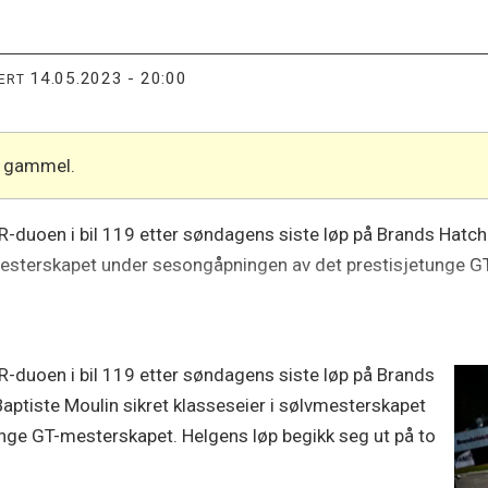
14.05.2023 - 20:00
TERT
år gammel.
VSR-duoen i bil 119 etter søndagens siste løp på Brands Hat
lvmesterskapet under sesongåpningen av det prestisjetunge G
VSR-duoen i bil 119 etter søndagens siste løp på Brands
ptiste Moulin sikret klasseseier i sølvmesterskapet
nge GT-mesterskapet. Helgens løp begikk seg ut på to