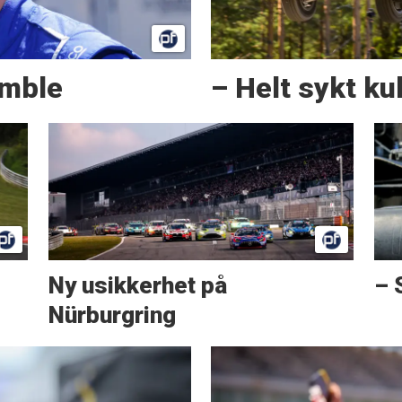
amble
– Helt sykt kul
Ny usikkerhet på
– 
Nürburgring