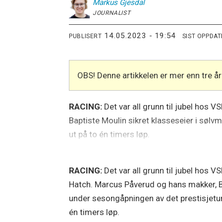
Markus
Gjesdal
JOURNALIST
14.05.2023 - 19:54
PUBLISERT
SIST OPPDA
OBS! Denne artikkelen er mer enn tre 
RACING:
Det var all grunn til jubel hos 
Baptiste Moulin sikret klasseseier i sø
ut på to én timers løp.
RACING:
Det var all grunn til jubel hos 
Hatch. Marcus Påverud og hans makker, Ba
under sesongåpningen av det prestisjetu
én timers løp.