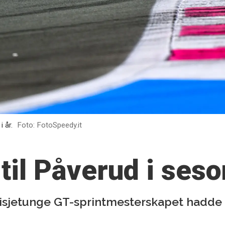
 år.
Foto: FotoSpeedy.it
:
 til Påverud i se
tisjetunge GT-sprintmesterskapet hadde