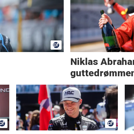
Niklas Abraha
guttedrømmen 