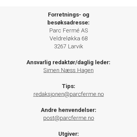
Forretnings- og
besøksadresse:
Parc Fermé AS
Veldreløkka 68
3267 Larvik
Ansvarlig redaktør/daglig leder:
Simen Næss Hagen
Tips:
redaksjonen@parcferme.no
Andre henvendelser:
post@parcferme.no
Utgiver: