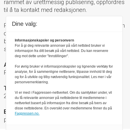
rammet av urettmessig publisering, oppfordres
til å ta kontakt med redaksjonen.
Dine valg:
Pressens Faglige Utvalg (PFU) er et klageorgan
oppnevnt av Norsk Presseforbund som
behandler klager mot mediene i presseetiske
Informasjonskapsler og personvern
For å gi deg relevante annonser på vårt nettsted bruker vi
spørsmål.
informasjon fra ditt besøk på vårt nettsted. Du kan reservere
deg mot dette under "Innstillinger".
Adresse:
For øvrig bruker vi informasjonskapsler og lignende verktøy for
Rådhusgt 17, 0158 Oslo
analyse, for å sammenligne nettlesere, tilpasse innhold til deg
og for å utvikle og tilby nødvendig funksjonalitet. Les mer i vår
personvernerklæring.
Telefon:
Vi er med i Fagpressen-nettverket. Om du samtykker under, vil
22 40 50 40
du få relevante annonser på nettstedene til medlemmene i
nettverket basert på informasjon fra dine besøk på tvers av
disse nettstedene. En oversikt over medlemmene finner du på
E-post:
Fagpressen.no.
pfu@presse.no