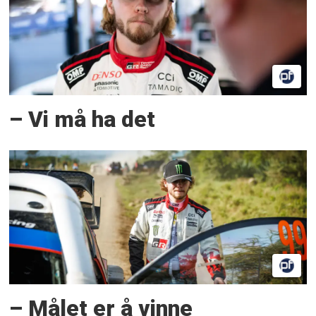
– Vi må ha det
– Målet er å vinne