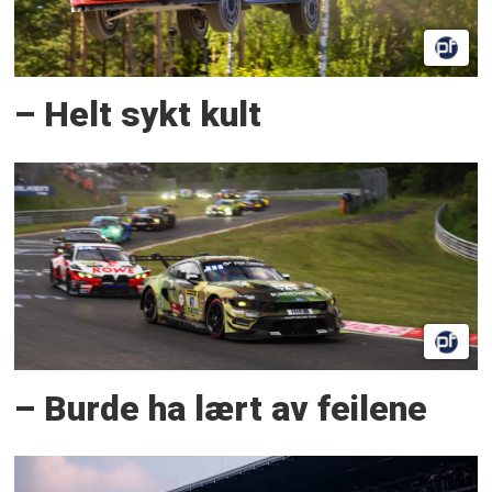
– Helt sykt kult
– Burde ha lært av feilene