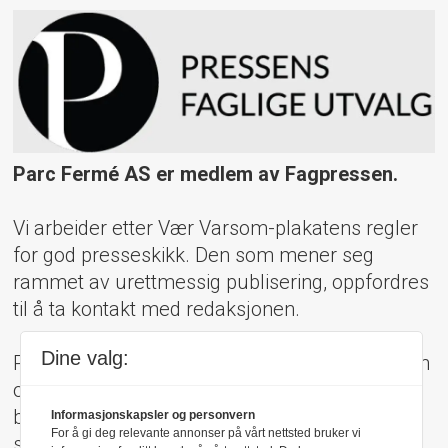
Parc Fermé AS er medlem av Fagpressen.
Vi arbeider etter Vær Varsom-plakatens regler
for god presseskikk. Den som mener seg
rammet av urettmessig publisering, oppfordres
til å ta kontakt med redaksjonen.
Dine valg:
Pressens Faglige Utvalg (PFU) er et klageorgan
oppnevnt av Norsk Presseforbund som
behandler klager mot mediene i presseetiske
Informasjonskapsler og personvern
For å gi deg relevante annonser på vårt nettsted bruker vi
spørsmål.