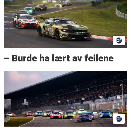
– Burde ha lært av feilene