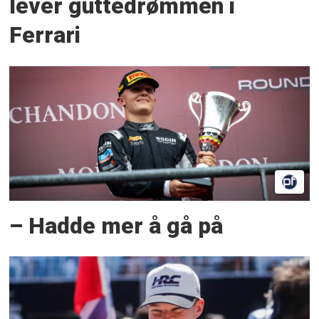
lever guttedrømmen i
Ferrari
– Hadde mer å gå på