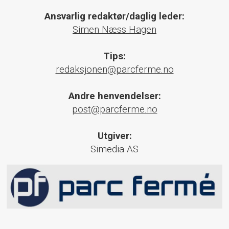
Ansvarlig redaktør/daglig leder:
Simen Næss Hagen
Tips:
redaksjonen@parcferme.no
Andre henvendelser:
post@parcferme.no
Utgiver:
Simedia AS