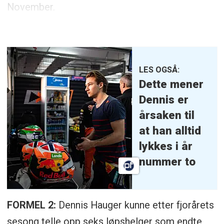
November.
LES OGSÅ:
Dette mener
Dennis er
årsaken til
at han alltid
lykkes i år
nummer to
FORMEL 2:
Dennis Hauger kunne etter fjorårets
sesong telle opp seks løpshelger som endte