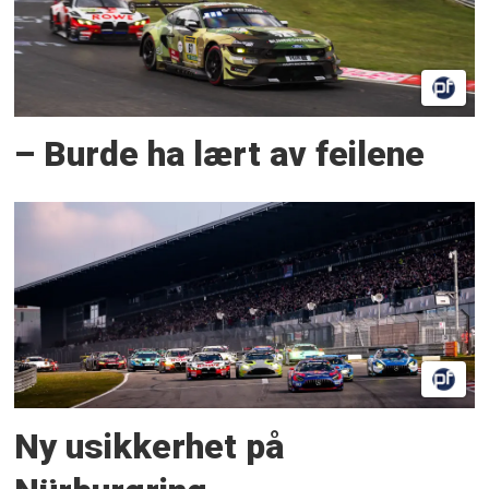
– Burde ha lært av feilene
Ny usikkerhet på