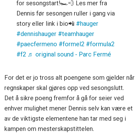
for sesongstart!🏎️💨 Les mer fra
Dennis før sesongen ruller i gang via
story eller link i bio📲
#hauger
#dennishauger
#teamhauger
#paecfermeno
#formel2
#formula2
#f2
♬ original sound - Parc Fermé
For det er jo tross alt poengene som gjelder når
regnskaper skal gjøres opp ved sesongslutt.
Det å sikre poeng fremfor å gå for seier ved
enhver mulighet mener Dennis selv kan være et
av de viktigste elementene han tar med seg i
kampen om mesterskapstittelen.