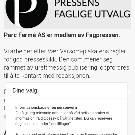
Parc Fermé AS er medlem av Fagpressen.
Vi arbeider etter Vær Varsom-plakatens regler
for god presseskikk. Den som mener seg
rammet av urettmessig publisering, oppfordres
til å ta kontakt med redaksjonen.
Dine valg:
Pressens Faglige Utvalg (PFU) er et klageorgan
oppnevnt av Norsk Presseforbund som
behandler klager mot mediene i presseetiske
Informasjonskapsler og personvern
For å gi deg relevante annonser på vårt nettsted bruker vi
spørsmål.
informasjon fra ditt besøk på vårt nettsted. Du kan reservere
deg mot dette under "Innstillinger".
Adresse:
For øvrig bruker vi informasjonskapsler og lignende verktøy for