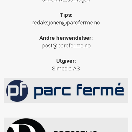
Tips:
redaksjonen@parcferme.no
Andre henvendelser:
post@parcferme.no
Utgiver:
Simedia AS