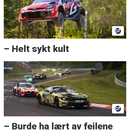
– Helt sykt kult
– Burde ha lært av feilene