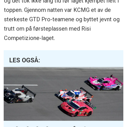
og det tok ikke lang tid før laget kjempet helt i
toppen. Gjennom natten var KCMG et av de
sterkeste GTD Pro-teamene og byttet jevnt og
trutt om på førsteplassen med Risi
Competizione-laget.
LES OGSÅ: