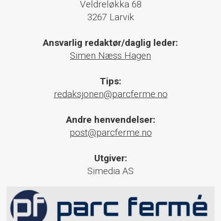
Veldreløkka 68
3267 Larvik
Ansvarlig redaktør/daglig leder:
Simen Næss Hagen
Tips:
redaksjonen@parcferme.no
Andre henvendelser:
post@parcferme.no
Utgiver:
Simedia AS