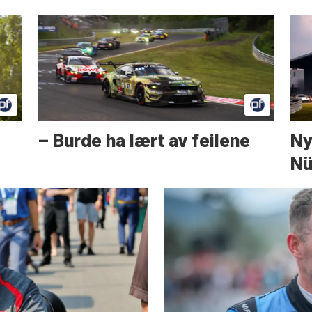
– Burde ha lært av feilene
Ny
Nü