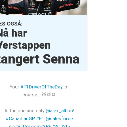
ES OGSÅ:
Nå har
Verstappen
tangert Senna
Your
#F1DriverOfTheDay
, of
course... 🥁🥁🥁
Is the one and only
@alex_albon
!
#CanadianGP
#F1
@salesforce
pic.twitter.com/XRE7WrJ3te