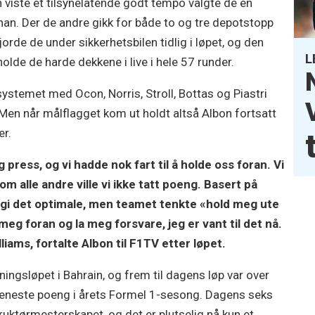
n viste et tilsynelatende godt tempo valgte de en
 han. Der de andre gikk for både to og tre depotstopp
orde de under sikkerhetsbilen tidlig i løpet, og den
L
olde de harde dekkene i live i hele 57 runder.
systemet med Ocon, Norris, Stroll, Bottas og Piastri
en når målflagget kom ut holdt altså Albon fortsatt
er.
press, og vi hadde nok fart til å holde oss foran. Vi
m alle andre ville vi ikke tatt poeng. Basert på
gi det optimale, men teamet tenkte «hold meg ute
 meg foran og la meg forsvare, jeg er vant til det nå.
iams, fortalte Albon til F1TV etter løpet.
ingsløpet i Bahrain, og frem til dagens løp var over
 eneste poeng i årets Formel 1-sesong. Dagens seks
ruktørmesterskapet, og det er plutselig nå kun et