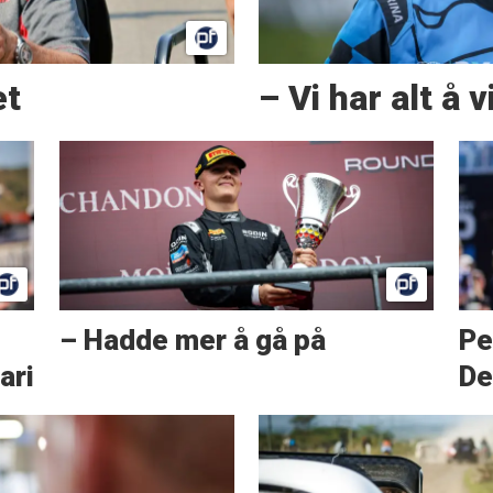
et
– Vi har alt å 
– Hadde mer å gå på
Pe
ari
De