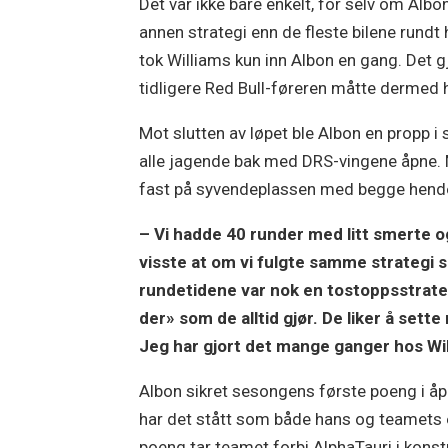
Det var ikke bare enkelt, for selv om Albo
annen strategi enn de fleste bilene rundt
tok Williams kun inn Albon en gang. Det gj
tidligere Red Bull-føreren måtte dermed h
Mot slutten av løpet ble Albon en propp i 
alle jagende bak med DRS-vingene åpne. M
fast på syvendeplassen med begge hend
– Vi hadde 40 runder med litt smerte og 
visste at om vi fulgte samme strategi so
rundetidene var nok en tostoppsstrate
der» som de alltid gjør. De liker å sette
Jeg har gjort det mange ganger hos Will
Albon sikret sesongens første poeng i åpn
har det stått som både hans og teamets
poeng tar teamet forbi AlphaTauri i konst