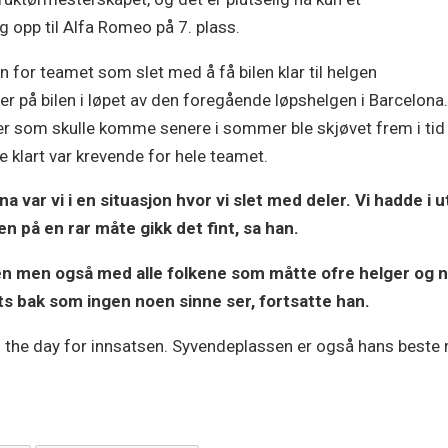
g opp til Alfa Romeo på 7. plass.
 for teamet som slet med å få bilen klar til helgen
er på bilen i løpet av den foregående løpshelgen i Barcelona.
nger som skulle komme senere i sommer ble skjøvet frem i tid
te klart var krevende for hele teamet.
na var vi i en situasjon hvor vi slet med deler. Vi hadde i
men på en rar måte gikk det fint, sa han.
ren men også med alle folkene som måtte ofre helger og net
ats bak som ingen noen sinne ser, fortsatte han.
f the day for innsatsen. Syvendeplassen er også hans beste 