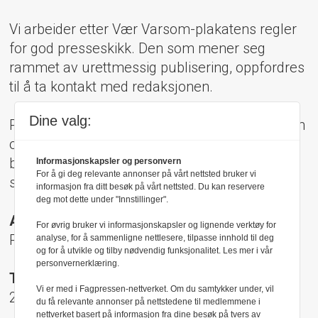
Vi arbeider etter Vær Varsom-plakatens regler
for god presseskikk. Den som mener seg
rammet av urettmessig publisering, oppfordres
til å ta kontakt med redaksjonen.
Dine valg:
Pressens Faglige Utvalg (PFU) er et klageorgan
oppnevnt av Norsk Presseforbund som
behandler klager mot mediene i presseetiske
Informasjonskapsler og personvern
For å gi deg relevante annonser på vårt nettsted bruker vi
spørsmål.
informasjon fra ditt besøk på vårt nettsted. Du kan reservere
deg mot dette under "Innstillinger".
Adresse:
For øvrig bruker vi informasjonskapsler og lignende verktøy for
Rådhusgt 17, 0158 Oslo
analyse, for å sammenligne nettlesere, tilpasse innhold til deg
og for å utvikle og tilby nødvendig funksjonalitet. Les mer i vår
personvernerklæring.
Telefon:
Vi er med i Fagpressen-nettverket. Om du samtykker under, vil
22 40 50 40
du få relevante annonser på nettstedene til medlemmene i
nettverket basert på informasjon fra dine besøk på tvers av