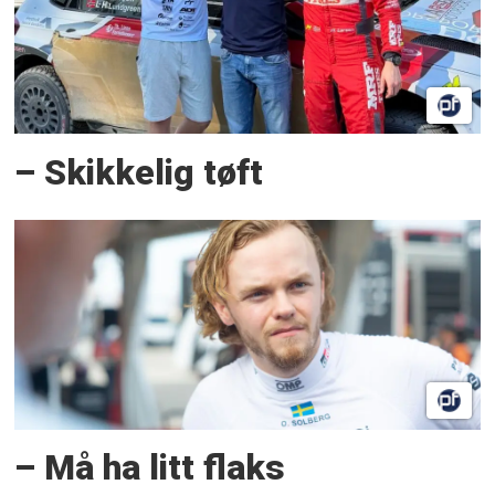
– Skikkelig tøft
– Må ha litt flaks