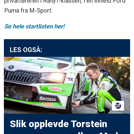
privatføreren i Rally1-klassen, i en innleid Ford
Puma fra M-Sport.
Se hele startlisten her!
LES OGSÅ:
Slik opplevde Torstein