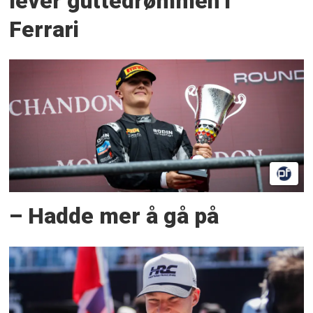
lever guttedrømmen i
Ferrari
– Hadde mer å gå på