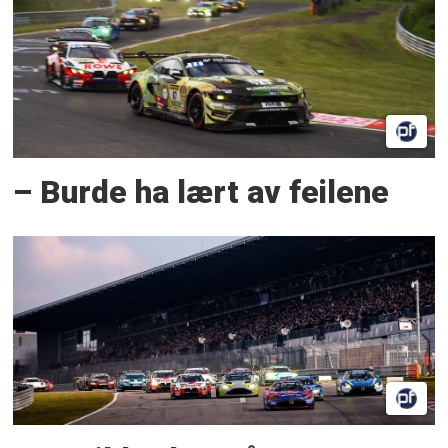
– Burde ha lært av feilene