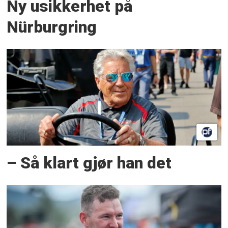
Ny usikkerhet på
Nürburgring
– Så klart gjør han det