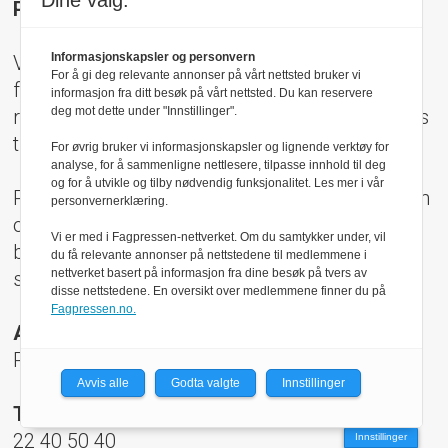
Dine valg:
Parc Fermé AS er medlem av Fagpressen.
Informasjonskapsler og personvern
Vi arbeider etter Vær Varsom-plakatens regler
For å gi deg relevante annonser på vårt nettsted bruker vi
for god presseskikk. Den som mener seg
informasjon fra ditt besøk på vårt nettsted. Du kan reservere
deg mot dette under "Innstillinger".
rammet av urettmessig publisering, oppfordres
til å ta kontakt med redaksjonen.
For øvrig bruker vi informasjonskapsler og lignende verktøy for
analyse, for å sammenligne nettlesere, tilpasse innhold til deg
og for å utvikle og tilby nødvendig funksjonalitet. Les mer i vår
Pressens Faglige Utvalg (PFU) er et klageorgan
personvernerklæring.
oppnevnt av Norsk Presseforbund som
Vi er med i Fagpressen-nettverket. Om du samtykker under, vil
behandler klager mot mediene i presseetiske
du få relevante annonser på nettstedene til medlemmene i
nettverket basert på informasjon fra dine besøk på tvers av
spørsmål.
disse nettstedene. En oversikt over medlemmene finner du på
Fagpressen.no.
Adresse:
Rådhusgt 17, 0158 Oslo
Avvis alle
Godta valgte
Innstillinger
Telefon:
22 40 50 40
Innstillinger