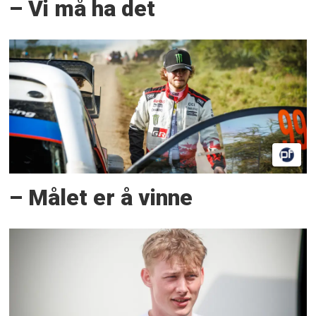
– Vi må ha det
– Målet er å vinne