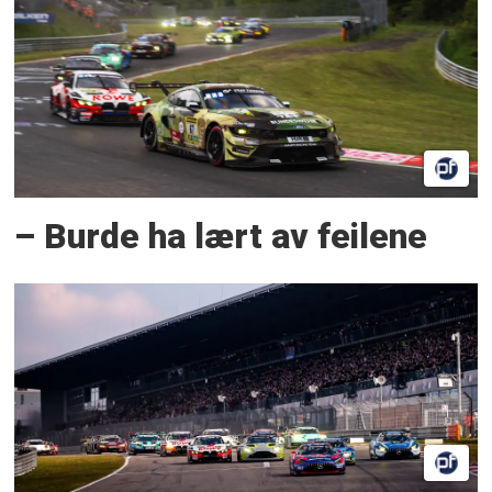
– Burde ha lært av feilene