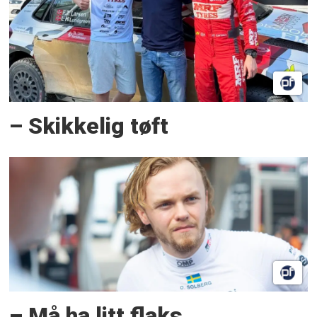
– Skikkelig tøft
– Må ha litt flaks