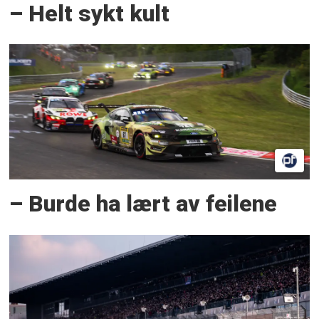
– Helt sykt kult
– Burde ha lært av feilene