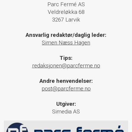
Parc Fermé AS
Veldreløkka 68
3267 Larvik
Ansvarlig redaktør/daglig leder:
Simen Næss Hagen
Tips:
redaksjonen@parcferme.no
Andre henvendelser:
post@parcferme.no
Utgiver:
Simedia AS