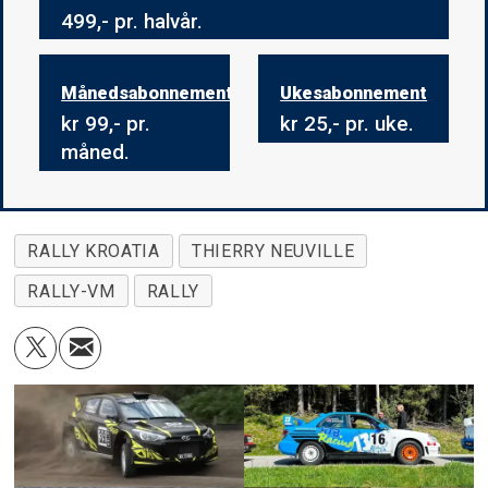
499,- pr. halvår.
Månedsabonnement
Ukesabonnement
kr 99,- pr.
kr 25,- pr. uke.
måned.
RALLY KROATIA
THIERRY NEUVILLE
RALLY-VM
RALLY