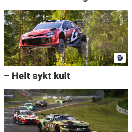
– Helt sykt kult