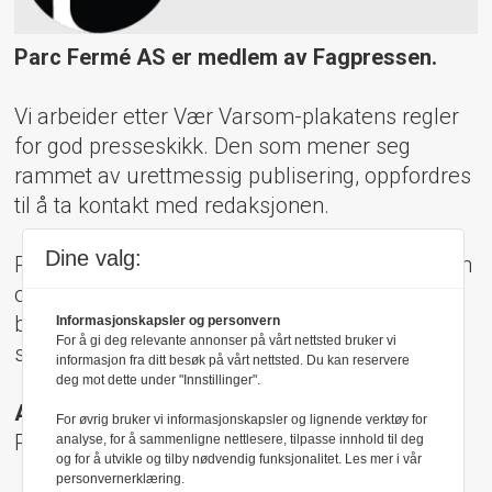
Parc Fermé AS er medlem av Fagpressen.
Vi arbeider etter Vær Varsom-plakatens regler
for god presseskikk. Den som mener seg
rammet av urettmessig publisering, oppfordres
til å ta kontakt med redaksjonen.
Dine valg:
Pressens Faglige Utvalg (PFU) er et klageorgan
oppnevnt av Norsk Presseforbund som
behandler klager mot mediene i presseetiske
Informasjonskapsler og personvern
For å gi deg relevante annonser på vårt nettsted bruker vi
spørsmål.
informasjon fra ditt besøk på vårt nettsted. Du kan reservere
deg mot dette under "Innstillinger".
Adresse:
For øvrig bruker vi informasjonskapsler og lignende verktøy for
Rådhusgt 17, 0158 Oslo
analyse, for å sammenligne nettlesere, tilpasse innhold til deg
og for å utvikle og tilby nødvendig funksjonalitet. Les mer i vår
personvernerklæring.