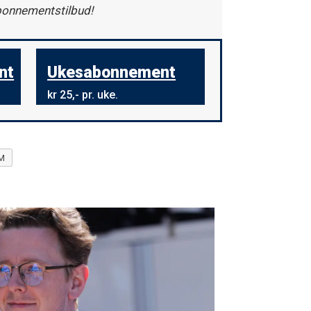
abonnementstilbud!
nt
Ukesabonnement
kr 25,- pr. uke.
M