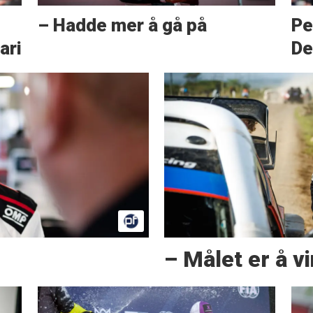
– Hadde mer å gå på
Pe
ari
De
– Målet er å v