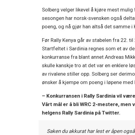
Solberg velger likevel å kjøre mest mulig fo
sesongen har norsk-svensken også deltatt
poeng, og nå gjør han altså det samme i
Før Rally Kenya går av stabelen fra 22. til
Startfeltet i Sardinia regnes som et av
konkurranse fra blant annet Andreas Mik
skulle kanskje tro at det var en enklere l
av rivalene stiller opp. Solberg ser derim
ønsker å kjempe om poeng i løpene med 
– Konkurransen i Rally Sardinia vil vær
Vårt mål er å bli WRC 2-mestere, men vi
helgens Rally Sardinia på Twitter.
Saken du akkurat har lest er åpen også