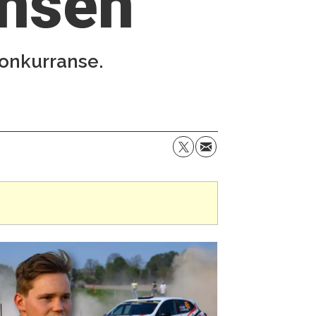
ansen
konkurranse.