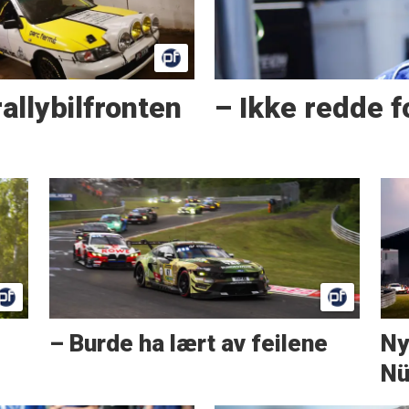
allybilfronten
– Ikke redde f
– Burde ha lært av feilene
Ny
Nü