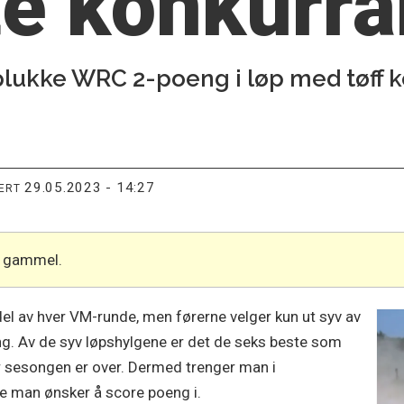
te konkurr
 plukke WRC 2-poeng i løp med tøff 
29.05.2023 - 14:27
TERT
år gammel.
l av hver VM-runde, men førerne velger kun ut syv av
eng. Av de syv løpshylgene er det de seks beste som
r sesongen er over. Dermed trenger man i
ne man ønsker å score poeng i.