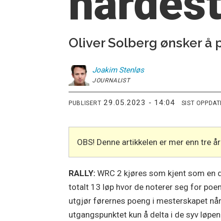
hardes
Oliver Solberg ønsker å
Joakim
Stenløs
JOURNALIST
29.05.2023 - 14:04
PUBLISERT
SIST OPPDA
OBS! Denne artikkelen er mer enn tre 
RALLY:
WRC 2 kjøres som kjent som en de
totalt 13 løp hvor de noterer seg for po
utgjør førernes poeng i mesterskapet nå
utgangspunktet kun å delta i de syv løpe