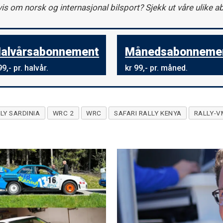
vis om norsk og internasjonal bilsport? Sjekk ut våre ulike 
alvårsabonnement
Månedsabonneme
9,- pr. halvår.
kr 99,- pr. måned.
LY SARDINIA
WRC 2
WRC
SAFARI RALLY KENYA
RALLY-V