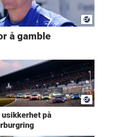
or å gamble
 usikkerhet på
rburgring