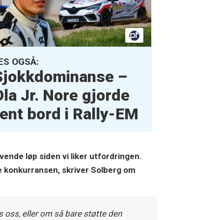
ES OGSÅ:
Sjokkdominanse –
Ola Jr. Nore gjorde
rent bord i Rally-EM
vende løp siden vi liker utfordringen.
ste konkurransen, skriver Solberg om
 oss, eller om så bare støtte den