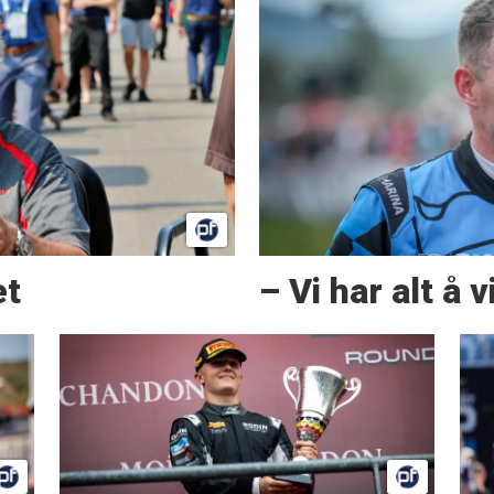
et
– Vi har alt å 