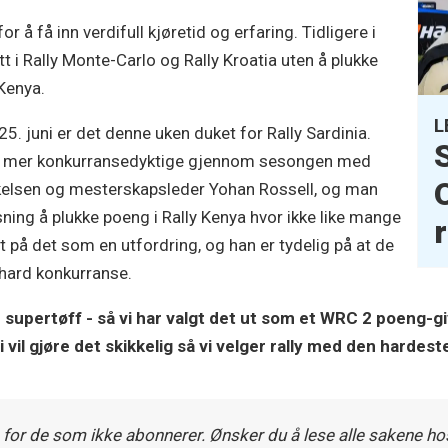
r å få inn verdifull kjøretid og erfaring. Tidligere i
 i Rally Monte-Carlo og Rally Kroatia uten å plukke
 Kenya.
L
 25. juni er det denne uken duket for Rally Sardinia.
 de mer konkurransedyktige gjennom sesongen med
kelsen og mesterskapsleder Yohan Rossell, og man
øsning å plukke poeng i Rally Kenya hvor ikke like mange
ot på det som en utfordring, og han er tydelig på at de
hard konkurranse.
e supertøff - så vi har valgt det ut som et WRC 2 poeng-gi
 vil gjøre det skikkelig så vi velger rally med den harde
 for de som ikke abonnerer. Ønsker du å lese alle sakene hos