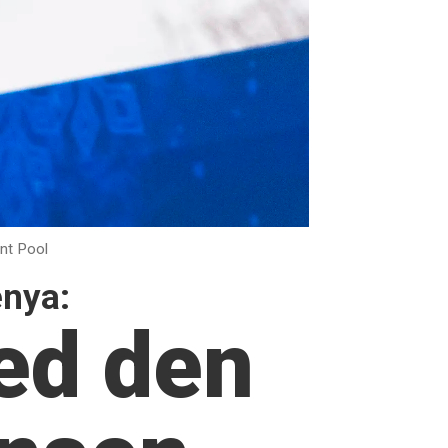
nt Pool
enya:
med den