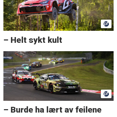
– Helt sykt kult
– Burde ha lært av feilene