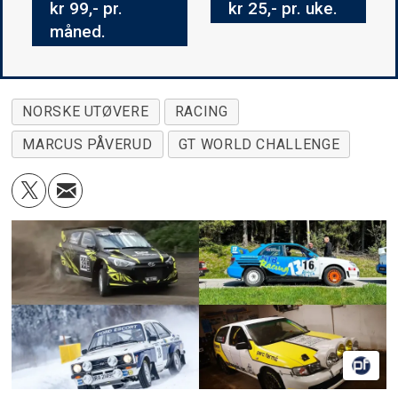
kr 99,- pr.
kr 25,- pr. uke.
måned.
NORSKE UTØVERE
RACING
MARCUS PÅVERUD
GT WORLD CHALLENGE