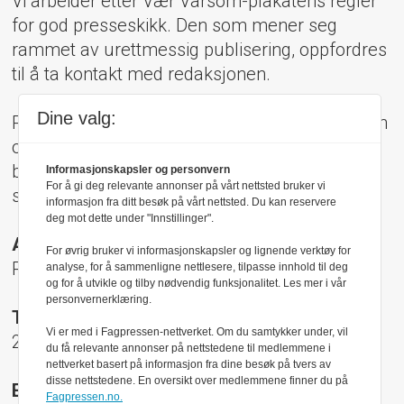
Vi arbeider etter Vær Varsom-plakatens regler
for god presseskikk. Den som mener seg
rammet av urettmessig publisering, oppfordres
til å ta kontakt med redaksjonen.
Dine valg:
Pressens Faglige Utvalg (PFU) er et klageorgan
oppnevnt av Norsk Presseforbund som
behandler klager mot mediene i presseetiske
Informasjonskapsler og personvern
For å gi deg relevante annonser på vårt nettsted bruker vi
spørsmål.
informasjon fra ditt besøk på vårt nettsted. Du kan reservere
deg mot dette under "Innstillinger".
Adresse:
For øvrig bruker vi informasjonskapsler og lignende verktøy for
Rådhusgt 17, 0158 Oslo
analyse, for å sammenligne nettlesere, tilpasse innhold til deg
og for å utvikle og tilby nødvendig funksjonalitet. Les mer i vår
personvernerklæring.
Telefon:
Vi er med i Fagpressen-nettverket. Om du samtykker under, vil
22 40 50 40
du få relevante annonser på nettstedene til medlemmene i
nettverket basert på informasjon fra dine besøk på tvers av
disse nettstedene. En oversikt over medlemmene finner du på
E-post:
Fagpressen.no.