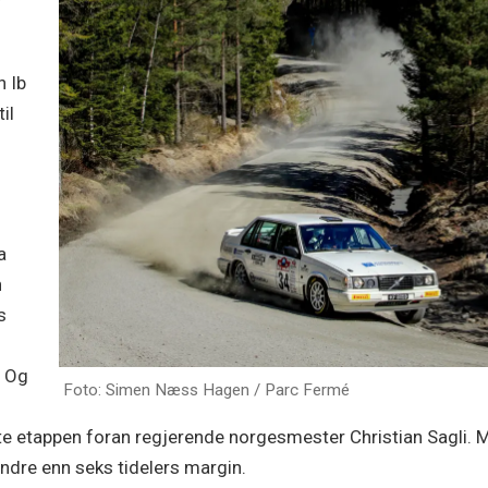
n
 Ib
il
a
n
s
. Og
Foto: Simen Næss Hagen / Parc Fermé
te etappen foran regjerende norgesmester Christian Sagli. M
ndre enn seks tidelers margin.