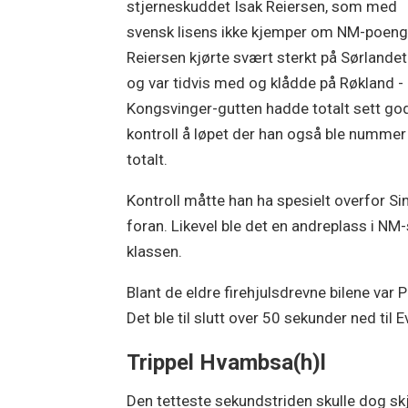
stjerneskuddet Isak Reiersen, som med
svensk lisens ikke kjemper om NM-poeng
Reiersen kjørte svært sterkt på Sørlandet i
og var tidvis med og klådde på Røkland 
Kongsvinger-gutten hadde totalt sett go
kontroll å løpet der han også ble numme
totalt.
Kontroll måtte han ha spesielt overfor Si
foran. Likevel ble det en andreplass i 
klassen.
Blant de eldre firehjulsdrevne bilene var 
Det ble til slutt over 50 sekunder ned ti
Trippel Hvambsa(h)l
Den tetteste sekundstriden skulle dog skj