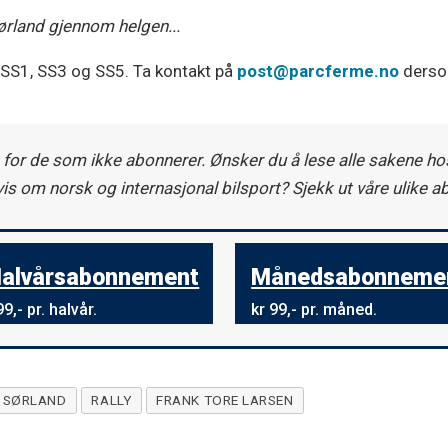
rland gjennom helgen...
 SS1, SS3 og SS5. Ta kontakt på
post@parcferme.no
dersom
 for de som ikke abonnerer. Ønsker du å lese alle sakene hos
vis om norsk og internasjonal bilsport? Sjekk ut våre ulike 
alvårsabonnement
Månedsabonneme
9,- pr. halvår.
kr 99,- pr. måned.
Y SØRLAND
RALLY
FRANK TORE LARSEN