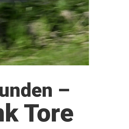
runden –
nk Tore