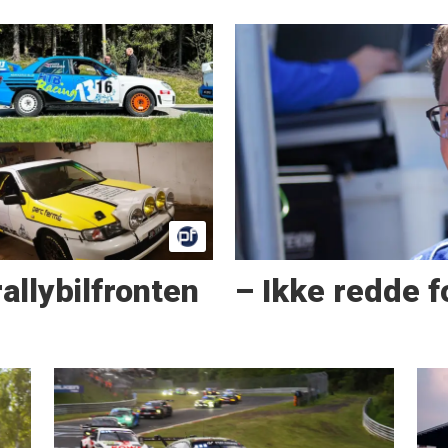
allybilfronten
– Ikke redde f