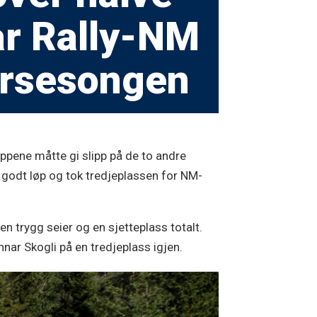
år Rally-NM
ersesongen
appene måtte gi slipp på de to andre
godt løp og tok tredjeplassen for NM-
en trygg seier og en sjetteplass totalt.
nnar Skogli på en tredjeplass igjen.