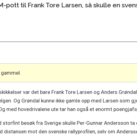
-pott til Frank Tore Larsen, så skulle en svens
år gammel.
-skikkelser var det bare Frank Tore Larsen og Anders Grønda
elgen. Og Grøndal kunne ikke gamle opp med Larsen som gjord
 Og med hovedrivalene ute tar han også et enormt poengja
d storfint besøk fra Sverige skulle Per-Gunnar Andersson t
distansen mot den svenske rallyprofilen, selv om Andersson