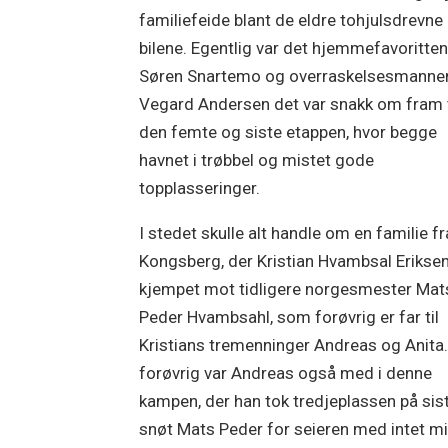
familiefeide blant de eldre tohjulsdrevne
bilene. Egentlig var det hjemmefavoritte
Søren Snartemo og overraskelsesmannen
Vegard Andersen det var snakk om fram t
den femte og siste etappen, hvor begge
havnet i trøbbel og mistet gode
topplasseringer.
I stedet skulle alt handle om en familie fr
Kongsberg, der Kristian Hvambsal Erikse
kjempet mot tidligere norgesmester Mat
Peder Hvambsahl, som forøvrig er far til
Kristians tremenninger Andreas og Anita
forøvrig var Andreas også med i denne
kampen, der han tok tredjeplassen på sis
snøt Mats Peder for seieren med intet mi