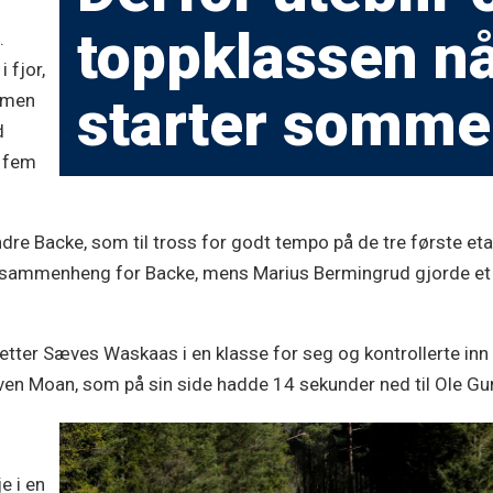
toppklassen n
.
 fjor,
starter somm
- men
d
r fem
ndre Backe, som til tross for godt tempo på de tre første et
NM-sammenheng for Backe, mens Marius Bermingrud gjorde et 
Petter Sæves Waskaas i en klasse for seg og kontrollerte inn 
l Even Moan, som på sin side hadde 14 sekunder ned til Ole Gu
e i en