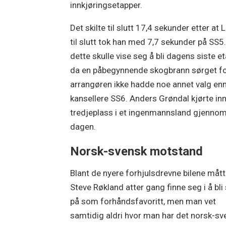
innkjøringsetapper.
Det skilte til slutt 17,4 sekunder etter at 
til slutt tok han med 7,7 sekunder på SS5.
dette skulle vise seg å bli dagens siste e
da en påbegynnende skogbrann sørget fo
arrangøren ikke hadde noe annet valg enn
kansellere SS6. Anders Grøndal kjørte inn 
tredjeplass i et ingenmannsland gjennom
dagen.
Norsk-svensk motstand
Blant de nyere forhjulsdrevne bilene måt
Steve Røkland atter gang finne seg i å bli 
på som forhåndsfavoritt, men man vet
samtidig aldri hvor man har det norsk-s