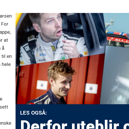
Larsen
 For
tappe,
r at
 å
til en
 hele
te
sett
LES OGSÅ:
Derfor uteblir 
venske