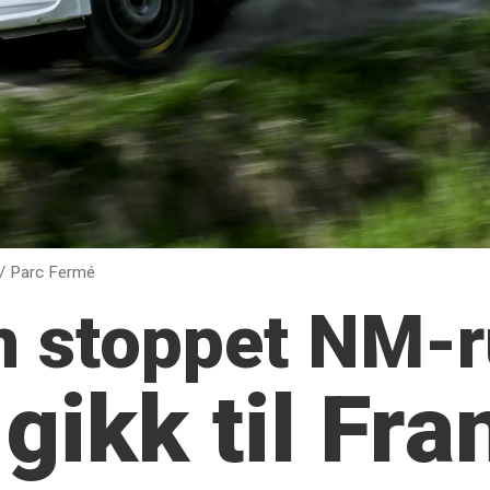
/ Parc Fermé
n stoppet NM-
gikk til Fra