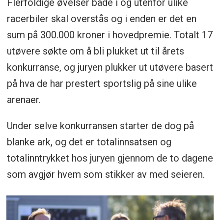
Flerfoldige øvelser både i og utenfor ulike
2015: Henrik Krogstad, rallycross
racerbiler skal overstås og i enden er det en
sum på 300.000 kroner i hovedpremie. Totalt 17
2016: Mads Emil Siljehaug, racing
utøvere søkte om å bli plukket ut til årets
2017: Theodor Olsen, racing
konkurranse, og juryen plukker ut utøvere basert
på hva de har prestert sportslig på sine ulike
2018: Emil Heyerdahl, racing
arenaer.
2019: Sivert Svardal, rallycross
Under selve konkurransen starter de dog på
2020: Ola Jr. Nore, rally
blanke ark, og det er totalinnsatsen og
totalinntrykket hos juryen gjennom de to dagene
2021: Martinius Stenshorne, racing
som avgjør hvem som stikker av med seieren.
2022: Tobias G. Spangen, crosskart