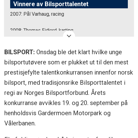
Vinnere av Bilsporttalentet
2007: Pål Varhaug, racing
2008: Thomas Eidjord, karting
2009: Marius Aasen, rally
BILSPORT:
Onsdag ble det klart hvilke unge
bilsportutøvere som er plukket ut til den mest
2010: Andreas Bakkerud, rallycross
prestisjefylte talentkonkurransen innenfor norsk
2011: Øystein Helgheim, karting,
bilsport, med tradisjonsrike Bilsporttalentet i
regi av Norges Bilsportforbund. Årets
2012: Dennis Olsen, racing
konkurranse avvikles 19. og 20. september på
2013: Henrik Furuseth, racing
henholdsvis Gardermoen Motorpark og
Vålerbanen.
2014: Thomas Bryntesson, rallycross,