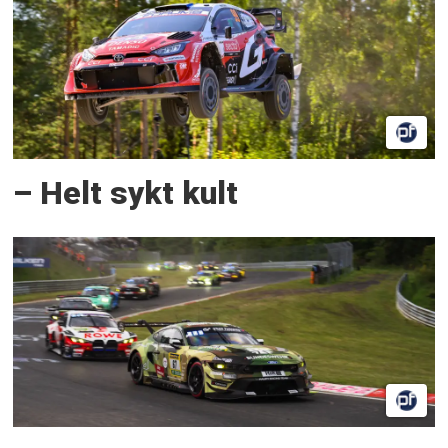
– Helt sykt kult