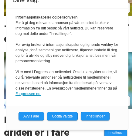
Dine valg:
Informasjonskapsler og personvern
For å gi deg relevante annonser på vårt nettsted bruker vi
– Det er så kleint som du får
informasjon fra ditt besøk på vårt nettsted. Du kan reservere
deg mot dette under "Innstillinger".
det!
For øvrig bruker vi informasjonskapsler og lignende verktøy for
analyse, for å sammenligne nettlesere, tilpasse innhold til deg
og for å utvikle og tilby nødvendig funksjonalitet. Les mer i vår
personvernerklæring.
Vi er med i Fagpressen-nettverket. Om du samtykker under, vil
du få relevante annonser på nettstedene til medlemmene i
nettverket basert på informasjon fra dine besøk på tvers av
disse nettstedene. En oversikt over medlemmene finner du på
Fagpressen.no.
Avvis alle
Godta valgte
Innstillinger
Mener Haugers plass på
griden er i fare
Innstillinger