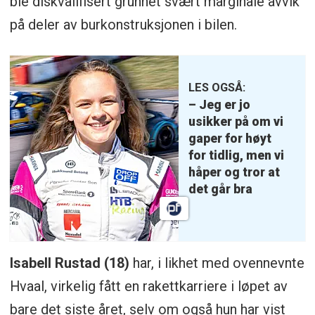
ble diskvalifisert grunnet svært marginale avvik
på deler av burkonstruksjonen i bilen.
LES OGSÅ:
– Jeg er jo
usikker på om vi
gaper for høyt
for tidlig, men vi
håper og tror at
det går bra
Isabell Rustad (18)
har, i likhet med ovennevnte
Hvaal, virkelig fått en rakettkarriere i løpet av
bare det siste året, selv om også hun har vist