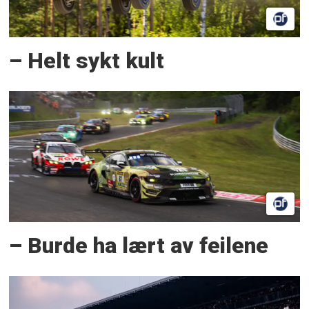
– Helt sykt kult
– Burde ha lært av feilene