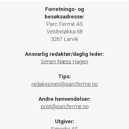
Forretnings- og
besøksadresse:
Parc Fermé AS
Veldreløkka 68
3267 Larvik
Ansvarlig redaktør/daglig leder:
Simen Næss Hagen
Tips:
redaksjonen@parcferme.no
Andre henvendelser:
post@parcferme.no
Utgiver: