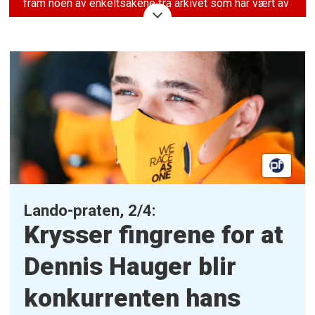
fram noen av enkeltsakene fra arkivet som har vært av
det eksklusive, originale eller ekstraordinære slaget.
Dette basert på nesten seks år med kontinuerlig
produksjon av bilsportjournalistikk.
Lando-praten, 2/4:
Krysser fingrene for at
Dennis Hauger blir
konkurrenten hans