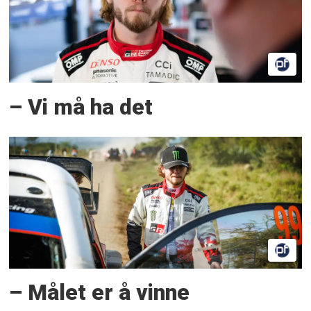
– Vi må ha det
– Målet er å vinne