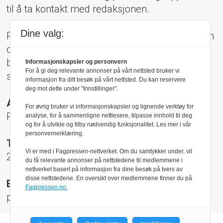
til å ta kontakt med redaksjonen.
Dine valg:
Pressens Faglige Utvalg (PFU) er et klageorgan
oppnevnt av Norsk Presseforbund som
behandler klager mot mediene i presseetiske
Informasjonskapsler og personvern
For å gi deg relevante annonser på vårt nettsted bruker vi
spørsmål.
informasjon fra ditt besøk på vårt nettsted. Du kan reservere
deg mot dette under "Innstillinger".
Adresse:
For øvrig bruker vi informasjonskapsler og lignende verktøy for
Rådhusgt 17, 0158 Oslo
analyse, for å sammenligne nettlesere, tilpasse innhold til deg
og for å utvikle og tilby nødvendig funksjonalitet. Les mer i vår
personvernerklæring.
Telefon:
Vi er med i Fagpressen-nettverket. Om du samtykker under, vil
22 40 50 40
du få relevante annonser på nettstedene til medlemmene i
nettverket basert på informasjon fra dine besøk på tvers av
disse nettstedene. En oversikt over medlemmene finner du på
E-post:
Fagpressen.no.
pfu@presse.no