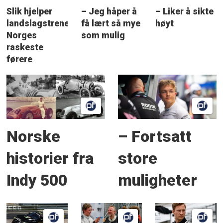
Slik hjelper
– Jeg håper å
– Liker å sikte
landslagstreneren
få lært så mye
høyt
Norges
som mulig
raskeste
førere
Norske
– Fortsatt
historier fra
store
Indy 500
muligheter