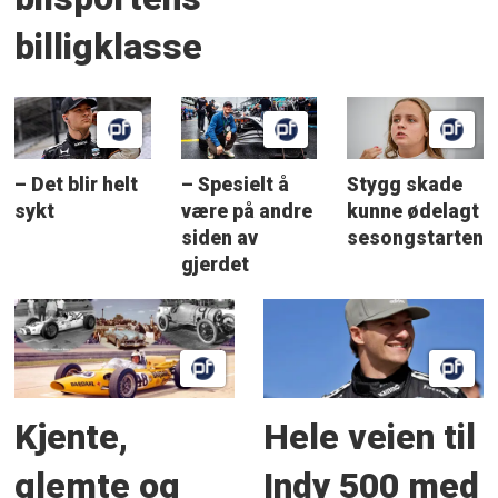
billigklasse
– Det blir helt
– Spesielt å
Stygg skade
sykt
være på andre
kunne ødelagt
siden av
sesongstarten
gjerdet
Kjente,
Hele veien til
glemte og
Indy 500 med