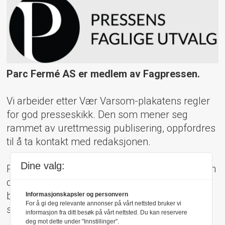
Parc Fermé AS er medlem av Fagpressen.
Vi arbeider etter Vær Varsom-plakatens regler
for god presseskikk. Den som mener seg
rammet av urettmessig publisering, oppfordres
til å ta kontakt med redaksjonen.
Dine valg:
Pressens Faglige Utvalg (PFU) er et klageorgan
oppnevnt av Norsk Presseforbund som
behandler klager mot mediene i presseetiske
Informasjonskapsler og personvern
For å gi deg relevante annonser på vårt nettsted bruker vi
spørsmål.
informasjon fra ditt besøk på vårt nettsted. Du kan reservere
deg mot dette under "Innstillinger".