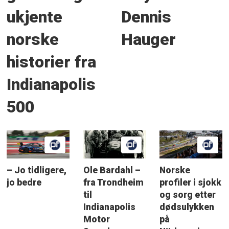
ukjente
Dennis
norske
Hauger
historier fra
Indianapolis
500
– Jo tidligere,
Ole Bardahl –
Norske
jo bedre
fra Trondheim
profiler i sjokk
til
og sorg etter
Indianapolis
dødsulykken
Motor
på