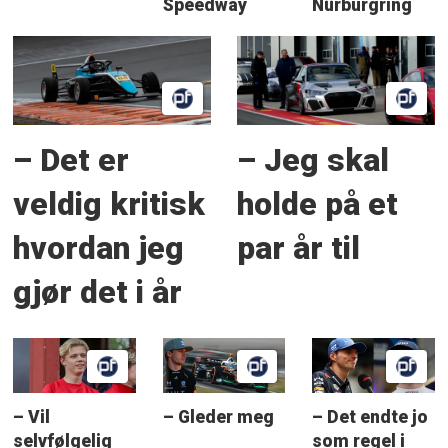
Speedway
Nürburgring
– Det er
– Jeg skal
veldig kritisk
holde på et
hvordan jeg
par år til
gjør det i år
– Vil
– Gleder meg
– Det endte jo
selvfølgelig
som regel i