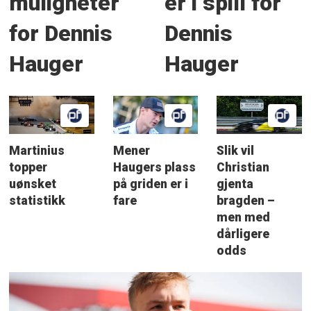
muligheter
er i spill for
for Dennis
Dennis
Hauger
Hauger
Martinius
Mener
Slik vil
topper
Haugers plass
Christian
uønsket
på griden er i
gjenta
statistikk
fare
bragden –
men med
dårligere
odds