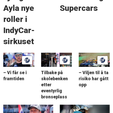
Ayla nye
Supercars
roller i
IndyCar-
sirkuset
– Vi får se i
Tilbake på
– Viljen til å ta
framtiden
skolebenken
risiko har gått
etter
opp
eventyrlig
bronseplass