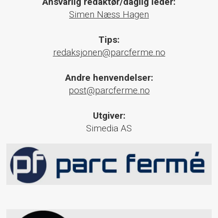
Ansvarlig redaktør/daglig leder:
Simen Næss Hagen
Tips:
redaksjonen@parcferme.no
Andre henvendelser:
post@parcferme.no
Utgiver:
Simedia AS