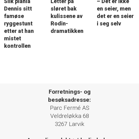
Slik planla
Letter på
– Det er ikke
Dennis sitt
sløret bak
en seier, men
famøse
kulissene av
det er en seier
ryggestunt
Rodin-
i seg selv
etter at han
dramatikken
mistet
kontrollen
Forretnings- og
besøksadresse:
Parc Fermé AS
Veldreløkka 68
3267 Larvik