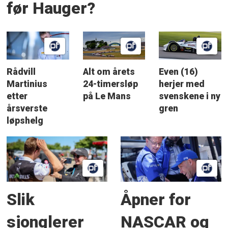
før Hauger?
Rådvill
Alt om årets
Even (16)
Martinius
24-timersløp
herjer med
etter
på Le Mans
svenskene i ny
årsverste
gren
løpshelg
Slik
Åpner for
sjonglerer
NASCAR og