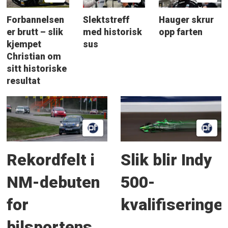
Forbannelsen
Slektstreff
Hauger skrur
er brutt – slik
med historisk
opp farten
kjempet
sus
Christian om
sitt historiske
resultat
Rekordfelt i
Slik blir Indy
NM-debuten
500-
for
kvalifiseringe
bilsportens