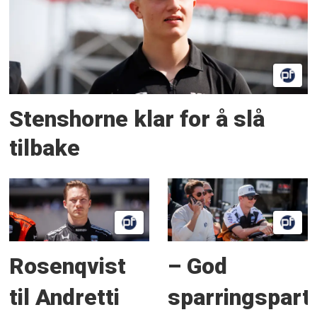
Stenshorne klar for å slå
tilbake
Rosenqvist
– God
til Andretti
sparringspart