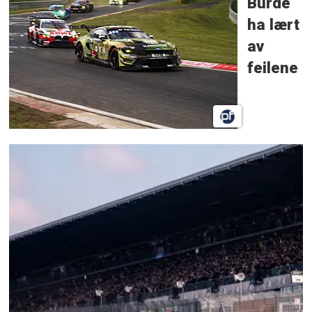
Burde
ha lært
av
feilene